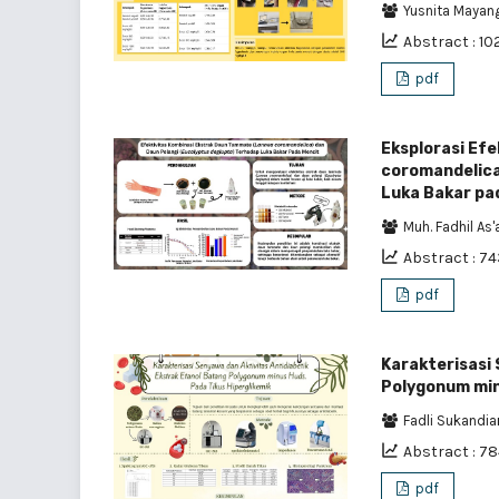
Yusnita Mayan
Abstract : 10
pdf
Eksplorasi Ef
coromandelica
Luka Bakar pa
Muh. Fadhil As
Abstract : 7
pdf
Karakterisasi
Polygonum min
Fadli Sukandi
Abstract : 7
pdf