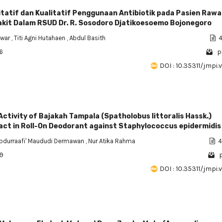
itatif dan Kualitatif Penggunaan Antibiotik pada Pasien Rawa
akit Dalam RSUD Dr. R. Sosodoro Djatikoesoemo Bojonegoro
nwar
,
Titi Agni Hutahaen
,
Abdul Basith
4
6
p
DOI : 10.35311/jmpi.v
Activity of Bajakah Tampala (Spatholobus littoralis Hassk.)
act in Roll-On Deodorant against Staphylococcus epidermidis
bdurraafi' Maududi Dermawan
,
Nur Atika Rahma
4
09
p
DOI : 10.35311/jmpi.v