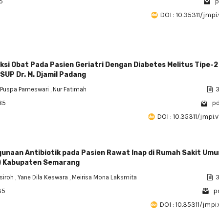
5
p
DOI : 10.35311/jmpi.v
ksi Obat Pada Pasien Geriatri Dengan Diabetes Melitus Tipe-2
RSUP Dr. M. Djamil Padang
Puspa Pameswari
,
Nur Fatimah
3
85
pd
DOI : 10.35311/jmpi.v
gunaan Antibiotik pada Pasien Rawat Inap di Rumah Sakit Um
) Kabupaten Semarang
tsiroh
,
Yane Dila Keswara
,
Meirisa Mona Laksmita
3
35
p
DOI : 10.35311/jmpi.v