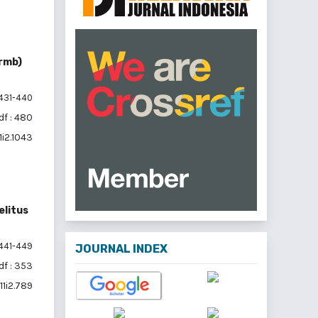
urmb)
431-440
df : 480
1i2.1043
elitus
441-449
JOURNAL INDEX
df : 353
11i2.789