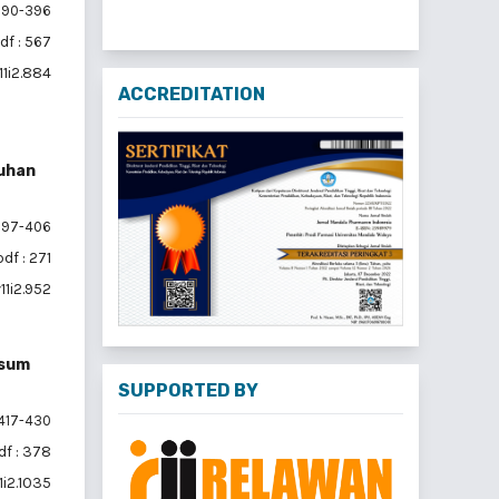
90-396
df : 567
11i2.884
ACCREDITATION
buhan
97-406
pdf : 271
11i2.952
esum
SUPPORTED BY
417-430
df : 378
1i2.1035