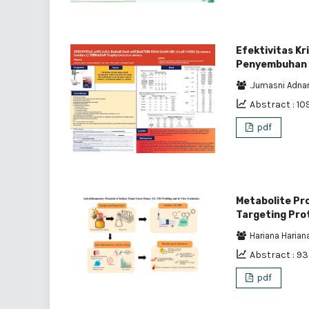
Efektivitas Kr
Penyembuhan 
.Jumasni Adn
Abstract : 10
pdf
Metabolite Pro
Targeting Pro
Hariana Harian
Abstract : 9
pdf