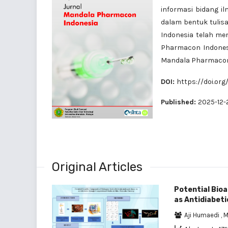
informasi bidang i
dalam bentuk tulis
Indonesia telah mem
Pharmacon Indonesi
Mandala Pharmacon I
DOI:
https://doi.org/
Published:
2025-12-
Original Articles
Potential Bio
as Antidiabeti
Aji Humaedi
,
M