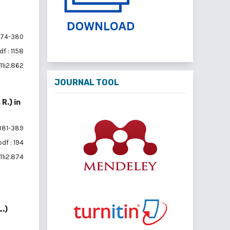
74-380
df : 1158
11i2.862
JOURNAL TOOL
R.) in
81-389
pdf : 194
11i2.874
.)