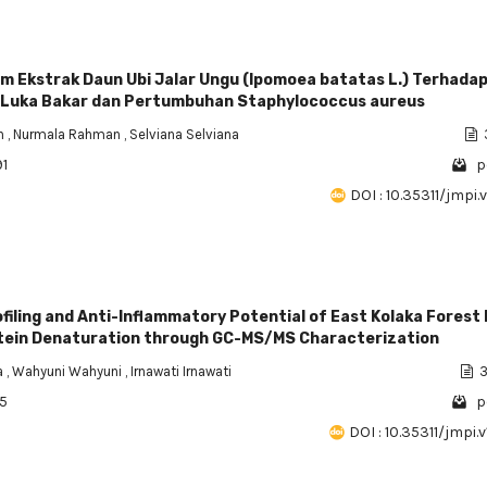
im Ekstrak Daun Ubi Jalar Ungu (Ipomoea batatas L.) Terhada
Luka Bakar dan Pertumbuhan Staphylococcus aureus
an
,
Nurmala Rahman
,
Selviana Selviana
91
p
DOI : 10.35311/jmpi.v
filing and Anti-Inflammatory Potential of East Kolaka Forest
tein Denaturation through GC-MS/MS Characterization
a
,
Wahyuni Wahyuni
,
Irnawati Irnawati
3
35
p
DOI : 10.35311/jmpi.v