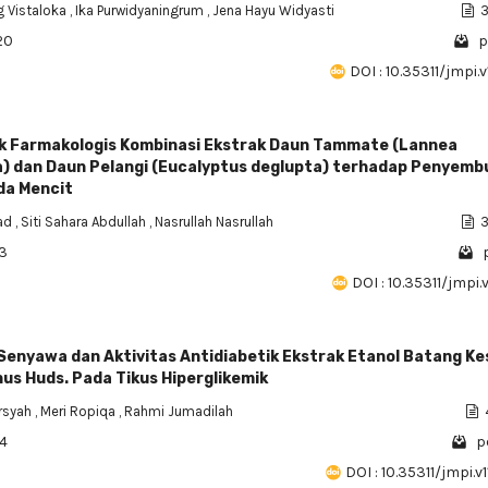
g Vistaloka
,
Ika Purwidyaningrum
,
Jena Hayu Widyasti
3
20
p
DOI : 10.35311/jmpi.v
ek Farmakologis Kombinasi Ekstrak Daun Tammate (Lannea
) dan Daun Pelangi (Eucalyptus deglupta) terhadap Penyem
da Mencit
'ad
,
Siti Sahara Abdullah
,
Nasrullah Nasrullah
3
43
DOI : 10.35311/jmpi.v
 Senyawa dan Aktivitas Antidiabetik Ekstrak Etanol Batang K
us Huds. Pada Tikus Hiperglikemik
arsyah
,
Meri Ropiqa
,
Rahmi Jumadilah
84
p
DOI : 10.35311/jmpi.v1