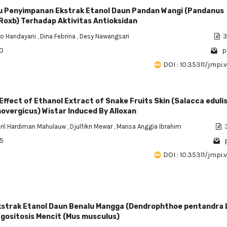
 Penyimpanan Ekstrak Etanol Daun Pandan Wangi (Pandanus
 Roxb) Terhadap Aktivitas Antioksidan
yo Handayani
,
Dina Febrina
,
Desy Nawangsari
3
10
p
DOI : 10.35311/jmpi.v
ffect of Ethanol Extract of Snake Fruits Skin (Salacca edulis 
overgicus) Wistar Induced By Alloxan
il Hardiman Mahulauw
,
Djulfikri Mewar
,
Marisa Anggia Ibrahim
3
45
DOI : 10.35311/jmpi.v
 Ekstrak Etanol Daun Benalu Mangga (Dendrophthoe pentandra L
agositosis Mencit (Mus musculus)