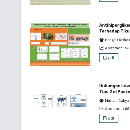
Antihiperglike
Terhadap Tiku
Bangkit Riska
Abstract : 5
pdf
Hubungan Leve
Tipe 2 di Pus
Mutiara Cahya
Abstract : 6
pdf