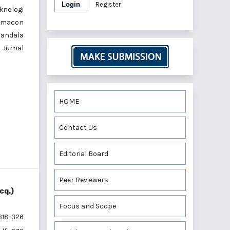
Login
Register
knologi
armacon
Mandala
.
Jurnal
HOME
Contact Us
Editorial Board
Peer Reviewers
cq.)
Focus and Scope
318-326