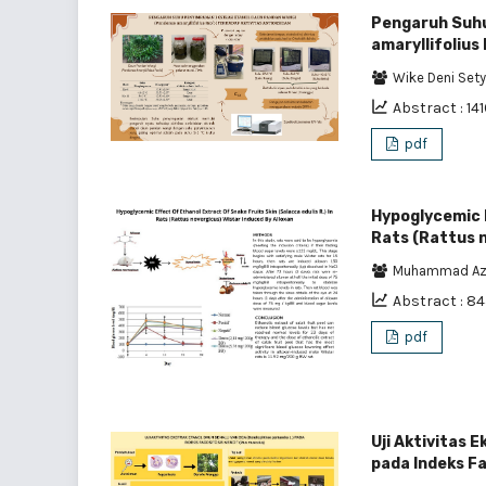
Pengaruh Suhu
amaryllifolius
Wike Deni Set
Abstract : 14
pdf
Hypoglycemic E
Rats (Rattus n
Muhammad Azr
Abstract : 8
pdf
Uji Aktivitas
pada Indeks F