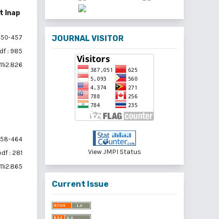
t Inap
50-457
JOURNAL VISITOR
df : 985
11i2.826
58-464
View JMPI Status
df : 281
11i2.865
Current Issue