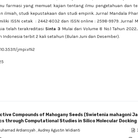
lmu farmasi yang memuat kajian tentang ilmu pengetahuan dan te
an ilmiah, studi kepustakaan dan studi empirik. Jurnal Mandala Ph
iliki ISSN cetak :
2442-6032
dan ISSN online :
2598-9979
. Jurnal 
a telah terakreditasi
Sinta 3
Mulai dari Volume 8 No.1 Tahun 2022
ndonesia terbit 2 kali setahun (Bulan Juni dan Desember).
10.35311/jmpi.v11i2
25
active Compounds of Mahogany Seeds (Swietenia mahagoni Ja
cs through Computational Studies in Silico Molecular Docking
uhamad Ardiansyah
,
Audrey Agustin Widianti