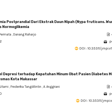
mia Postprandial Dari Ekstrak Daun Nipah (Nypa fruticans. W
s Normoglikemia
 Permata
,
Danang Raharjo
32
p
DOI : 10.35311/jmpi.v1
l Depresi terhadap Kepatuhan Minum Obat Pasien Diabetes M
kesmas Kota Makassar
 Utami
,
Frederika Tangdilintin
,
A. Anggriani
90
p
DOI : 10.35311/jmpi.v