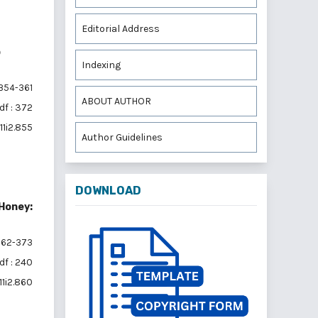
Editorial Address
p
Indexing
354-361
ABOUT AUTHOR
df : 372
11i2.855
Author Guidelines
DOWNLOAD
 Honey:
62-373
df : 240
11i2.860