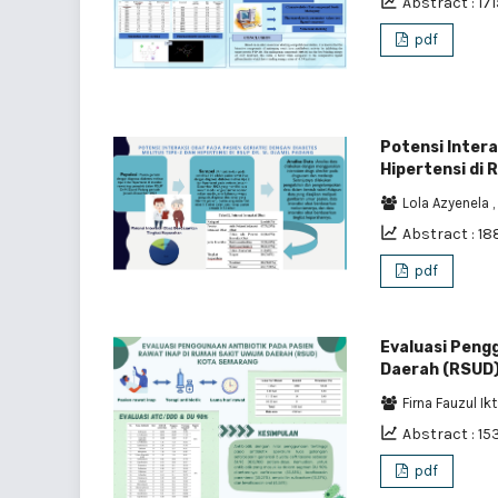
Abstract : 171
pdf
Potensi Intera
Hipertensi di 
Lola Azyenela
,
Abstract : 18
pdf
Evaluasi Peng
Daerah (RSUD
Firna Fauzul Ik
Abstract : 15
pdf