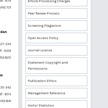
df : 679
Article Processing Charges
11i2.721
Peer Review Process
Screening Plagiarism
 dan
Open Access Policy
27-334
Journal License
f : 1009
11i2.820
Statement Copyright and
Permissions
um
Publication Ethics
35-342
Management Reference
df : 803
11i2.841
Visitor Statistics