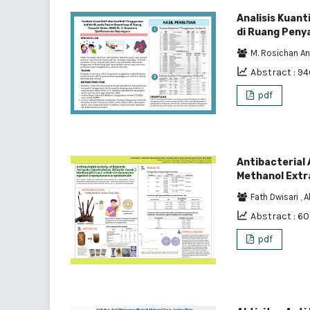
Analisis Kuant
di Ruang Peny
M. Rosichan A
Abstract : 94
pdf
Antibacterial 
Methanol Extr
Fath Dwisari
,
A
Abstract : 6
pdf