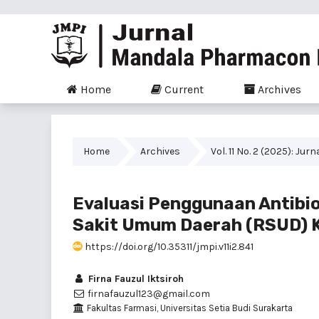
Home
Current
Archives
Home
Archives
Vol. 11 No. 2 (2025): 
Evaluasi Penggunaan Antibio
Sakit Umum Daerah (RSUD) 
https://doi.org/10.35311/jmpi.v11i2.841
Firna Fauzul Iktsiroh
firnafauzul123@gmail.com
Fakultas Farmasi, Universitas Setia Budi Surakarta