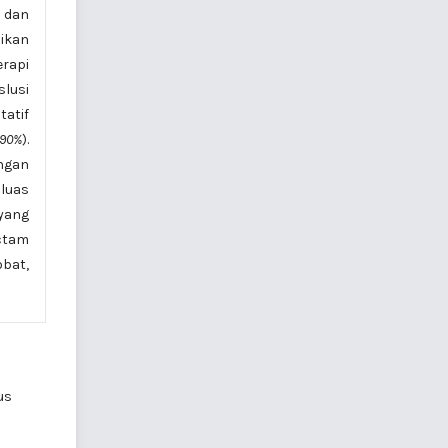
f dan
ikan
erapi
slusi
atif
90%
).
ngan
 luas
 yang
actam
obat,
us