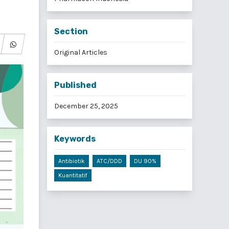
Section
Original Articles
Published
December 25, 2025
Keywords
Antibiotik
ATC/DDD
DU 90%
Kuantitatif