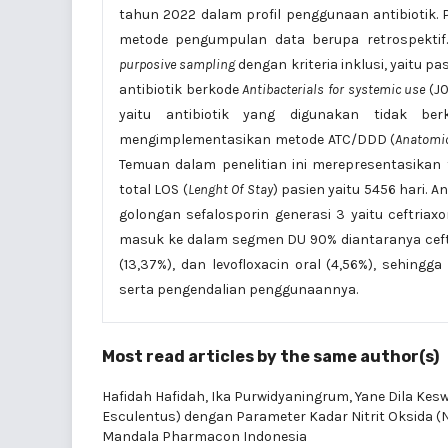
tahun 2022 dalam profil penggunaan antibiotik. P
metode pengumpulan data berupa retrospektif
purposive sampling
dengan kriteria inklusi, yaitu pa
antibiotik berkode
Antibacterials for systemic use
(J
yaitu antibiotik yang digunakan tidak ber
mengimplementasikan metode ATC/DDD (
Anatomic
Temuan dalam penelitian ini merepresentasikan
total LOS (
Lenght Of Stay
) pasien yaitu 5456 hari. 
golongan sefalosporin generasi 3 yaitu ceftria
masuk ke dalam segmen DU 90% diantaranya ceftri
(13,37%), dan levofloxacin oral (4,56%), sehingg
serta pengendalian penggunaannya.
Most read articles by the same author(s)
Hafidah Hafidah, Ika Purwidyaningrum, Yane Dila Kes
Esculentus) dengan Parameter Kadar Nitrit Oksida 
Mandala Pharmacon Indonesia