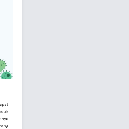
dapat
iotik
annya
arang