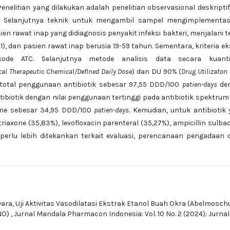
enelitian yang dilakukan adalah penelitian observasional deskripti
. Selanjutnya teknik untuk mengambil sampel mengimplementas
sien rawat inap yang didiagnosis penyakit infeksi bakteri, menjalani t
01), dan pasien rawat inap berusia 19-59 tahun. Sementara, kriteria ek
kode ATC. Selanjutnya metode analisis data secara kuantit
al Therapeutic Chemical/DefIned Daily Dose
) dan DU 90% (
Drug Utilizaton
 total penggunaan antibiotik sebesar 97,55 DDD/100
patien-days
de
Antibiotik dengan nilai penggunaan tertinggi pada antibiotik spektrum
xone sebesar 34,95 DDD/100
patien-days.
Kemudian, untuk antibiotik
axone (35,83%), levofloxacin parenteral (35,27%), ampicillin sulb
a perlu lebih ditekankan terkait evaluasi, perencanaan pengadaan 
wara,
Uji Aktivitas Vasodilatasi Ekstrak Etanol Buah Okra (Abelmosch
(NO)
,
Jurnal Mandala Pharmacon Indonesia: Vol. 10 No. 2 (2024): Jurnal