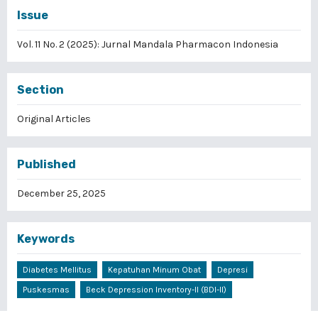
Issue
Vol. 11 No. 2 (2025): Jurnal Mandala Pharmacon Indonesia
Section
Original Articles
Published
December 25, 2025
Keywords
Diabetes Mellitus
Kepatuhan Minum Obat
Depresi
Puskesmas
Beck Depression Inventory-II (BDI-II)