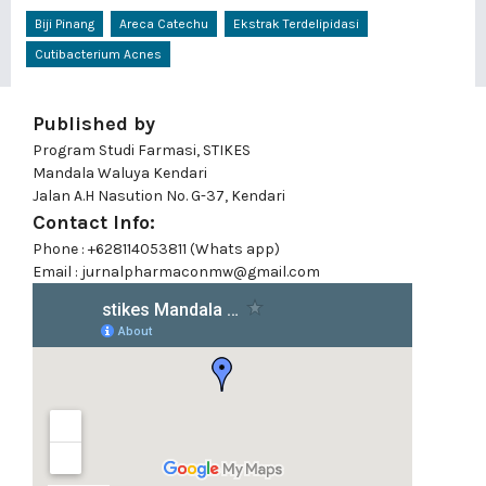
Biji Pinang
Areca Catechu
Ekstrak Terdelipidasi
Cutibacterium Acnes
Published by
Program Studi Farmasi, STIKES
Mandala Waluya Kendari
Jalan A.H Nasution No. G-37, Kendari
Contact Info:
Phone : +628114053811 (Whats app)
Email : jurnalpharmaconmw@gmail.com