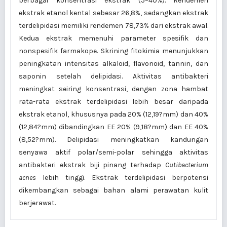
berbagai konsentrasi ekstrak (5–40%). Rendemen
ekstrak etanol kental sebesar 26,8%, sedangkan ekstrak
terdelipidasi memiliki rendemen 78,73% dari ekstrak awal.
Kedua ekstrak memenuhi parameter spesifik dan
nonspesifik farmakope. Skrining fitokimia menunjukkan
peningkatan intensitas alkaloid, flavonoid, tannin, dan
saponin setelah delipidasi. Aktivitas antibakteri
meningkat seiring konsentrasi, dengan zona hambat
rata-rata ekstrak terdelipidasi lebih besar daripada
ekstrak etanol, khususnya pada 20% (12,19?mm) dan 40%
(12,84?mm) dibandingkan EE 20% (9,18?mm) dan EE 40%
(8,52?mm). Delipidasi meningkatkan kandungan
senyawa aktif polar/semi-polar sehingga aktivitas
antibakteri ekstrak biji pinang terhadap
Cutibacterium
acnes
lebih tinggi. Ekstrak terdelipidasi berpotensi
dikembangkan sebagai bahan alami perawatan kulit
berjerawat.