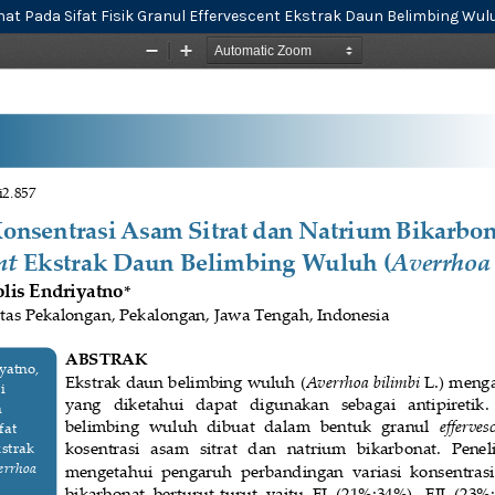
at Pada Sifat Fisik Granul Effervescent Ekstrak Daun Belimbing Wuluh