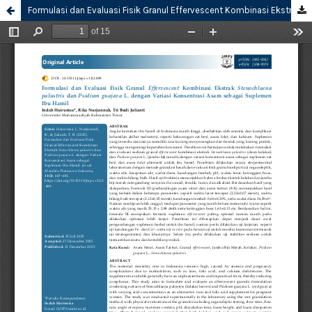
Formulasi dan Evaluasi Fisik Granul Effervescent Kombinasi Ekstrak Stenochlaena palustris dan Psidium guajava L. dengan Variasi Konsentrasi Asam sebagai Suplemen Ibu Hamil