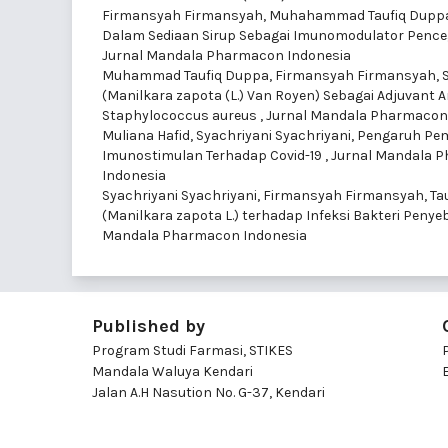
Firmansyah Firmansyah, Muhahammad Taufiq Dupp
Dalam Sediaan Sirup Sebagai Imunomodulator Pence
Jurnal Mandala Pharmacon Indonesia
Muhammad Taufiq Duppa, Firmansyah Firmansyah, Sya
(Manilkara zapota (L.) Van Royen) Sebagai Adjuvant A
Staphylococcus aureus
,
Jurnal Mandala Pharmacon I
Muliana Hafid, Syachriyani Syachriyani,
Pengaruh Pemb
Imunostimulan Terhadap Covid-19
,
Jurnal Mandala Ph
Indonesia
Syachriyani Syachriyani, Firmansyah Firmansyah, Ta
(Manilkara zapota L.) terhadap Infeksi Bakteri Peny
Mandala Pharmacon Indonesia
Published by
Program Studi Farmasi, STIKES
Mandala Waluya Kendari
Jalan A.H Nasution No. G-37, Kendari