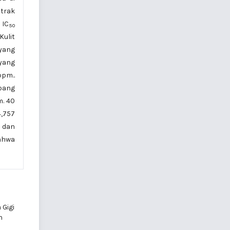
strak
 IC
50
Kulit
yang
yang
ppm..
mbang
m. 40
4,757
% dan
bahwa
 Gigi
n