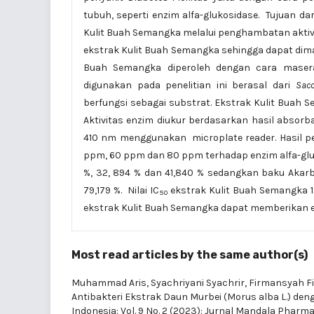
tubuh, seperti enzim alfa-glukosidase. Tujuan da
Kulit Buah Semangka melalui penghambatan aktivi
ekstrak Kulit Buah Semangka sehingga dapat diman
Buah Semangka diperoleh dengan cara masera
digunakan pada penelitian ini berasal dari
Sac
berfungsi sebagai substrat. Ekstrak Kulit Buah S
Aktivitas enzim diukur berdasarkan hasil absor
410 nm menggunakan microplate reader. Hasil pe
ppm, 60 ppm dan 80 ppm terhadap enzim alfa-gluko
%, 32, 894 % dan 41,840 % sedangkan baku Akarbos
79,179 %. Nilai IC
ekstrak Kulit Buah Semangka 
50
ekstrak Kulit Buah Semangka dapat memberikan ef
Most read articles by the same author(s)
Muhammad Aris, Syachriyani Syachrir, Firmansyah 
Antibakteri Ekstrak Daun Murbei (Morus alba L.) de
Indonesia: Vol. 9 No. 2 (2023): Jurnal Mandala Pharm