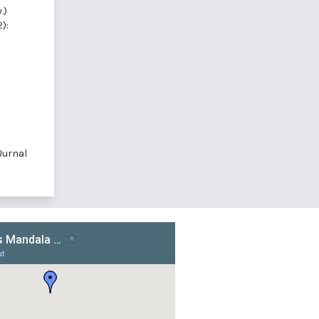
.)
):
Jurnal