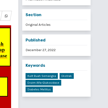
Section
Original Articles
Published
December 27, 2022
Keywords
Kulit Buah Semangka
Ekstrak
Enzim Alfa-Glukosidase
Diabetes Mellitus