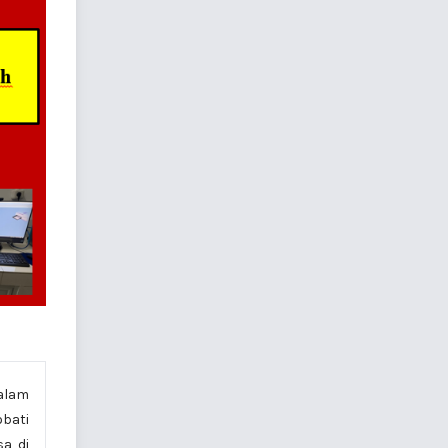
alam
obati
a di