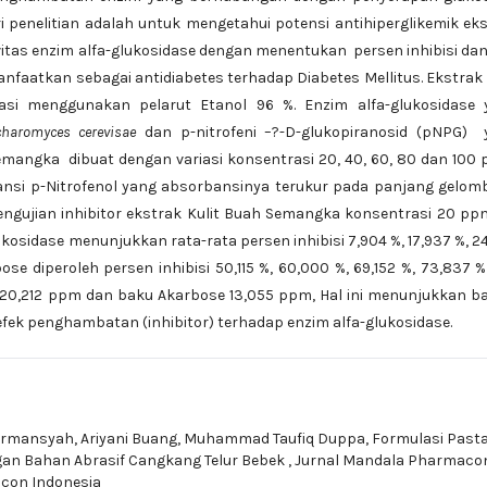
ri penelitian adalah untuk mengetahui potensi antihiperglikemik ek
tas enzim alfa-glukosidase dengan menentukan persen inhibisi dan
faatkan sebagai antidiabetes terhadap Diabetes Mellitus. Ekstrak 
si menggunakan pelarut Etanol 96 %. Enzim alfa-glukosidase 
charomyces cerevisae
dan p-nitrofeni –?-D-glukopiranosid (pNPG) 
emangka dibuat dengan variasi konsentrasi 20, 40, 60, 80 dan 100 
bansi p-Nitrofenol yang absorbansinya terukur pada panjang gelo
ngujian inhibitor ekstrak Kulit Buah Semangka konsentrasi 20 pp
sidase menunjukkan rata-rata persen inhibisi 7,904 %, 17,937 %, 2
e diperoleh persen inhibisi 50,115 %, 60,000 %, 69,152 %, 73,837 
120,212 ppm dan baku Akarbose 13,055 ppm, Hal ini menunjukkan 
ek penghambatan (inhibitor) terhadap enzim alfa-glukosidase.
Firmansyah, Ariyani Buang, Muhammad Taufiq Duppa,
Formulasi Pasta
ngan Bahan Abrasif Cangkang Telur Bebek
,
Jurnal Mandala Pharmaco
acon Indonesia