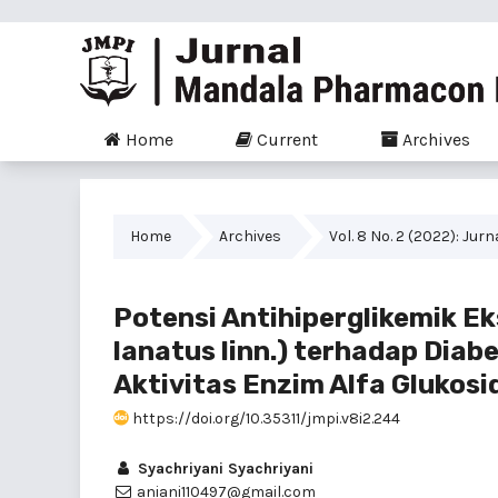
Home
Current
Archives
Home
Archives
Vol. 8 No. 2 (2022): J
Potensi Antihiperglikemik Ek
lanatus linn.) terhadap Diab
Aktivitas Enzim Alfa Glukosi
https://doi.org/10.35311/jmpi.v8i2.244
Syachriyani Syachriyani
aniani110497@gmail.com