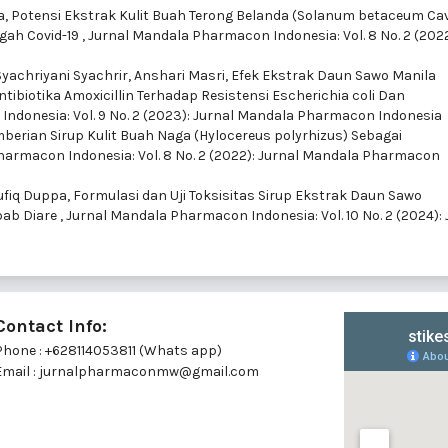
a,
Potensi Ekstrak Kulit Buah Terong Belanda (Solanum betaceum Cav
gah Covid-19
,
Jurnal Mandala Pharmacon Indonesia: Vol. 8 No. 2 (2022
chriyani Syachrir, Anshari Masri,
Efek Ekstrak Daun Sawo Manila
ntibiotika Amoxicillin Terhadap Resistensi Escherichia coli Dan
ndonesia: Vol. 9 No. 2 (2023): Jurnal Mandala Pharmacon Indonesia
erian Sirup Kulit Buah Naga (Hylocereus polyrhizus) Sebagai
armacon Indonesia: Vol. 8 No. 2 (2022): Jurnal Mandala Pharmacon
ufiq Duppa,
Formulasi dan Uji Toksisitas Sirup Ekstrak Daun Sawo
ebab Diare
,
Jurnal Mandala Pharmacon Indonesia: Vol. 10 No. 2 (2024): 
Contact Info:
Phone : +628114053811 (Whats app)
Email : jurnalpharmaconmw@gmail.com