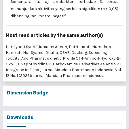
Sementara itu, uji antibakteri terhadap
S. aureus
menunjukkan aktivitas yang berbeda signifikan (
p
< 0,05)
dibandingkan kontrol negatif.
Most read articles by the same author(s)
Hardiyanti Syarif, Jumasni Adnan, Putri Juanti, Nursalam
Hamzah, Nur Syamsi Dhuha,
QSAR, Docking, Screening,
Toxicity, And Pharmacokinetic Profile Of 4-Amino-1-Hydroxy-2-
Oxo-1,8-Naphthyridine-3-Carboxamide Derivatives As Antihiv-1
Integrase In Silico
,
Jurnal Mandala Pharmacon Indonesia: Vol.
12 No. 1 (2026): Jurnal Mandala Pharmacon Indonesia
Dimension Badge
Downloads