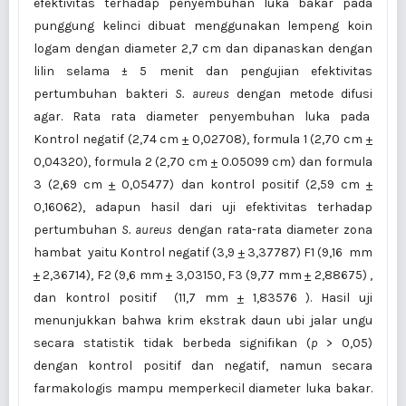
efektivitas terhadap penyembuhan luka bakar pada
punggung kelinci dibuat menggunakan lempeng koin
logam dengan diameter 2,7 cm dan dipanaskan dengan
lilin selama ± 5 menit dan pengujian efektivitas
pertumbuhan bakteri
S. aureus
dengan metode difusi
agar. Rata rata diameter penyembuhan luka pada
Kontrol negatif (2,74 cm
+
0,02708), formula 1 (2,70 cm
+
0,04320), formula 2 (2,70 cm
+
0.05099 cm) dan formula
3 (2,69 cm
+
0,05477) dan kontrol positif (2,59 cm
+
0,16062), adapun hasil dari uji efektivitas terhadap
pertumbuhan
S. aureus
dengan rata-rata diameter zona
hambat yaitu Kontrol negatif (3,9
+
3,37787) F1 (9,16 mm
+
2,36714), F2 (9,6 mm
+
3,03150, F3 (9,77 mm
+
2,88675) ,
dan kontrol positif
(11,7 mm
+
1,83576 ). Hasil uji
menunjukkan bahwa krim ekstrak daun ubi jalar ungu
secara statistik tidak berbeda signifikan (
p
> 0,05)
dengan kontrol positif dan negatif, namun secara
farmakologis mampu memperkecil diameter luka bakar.