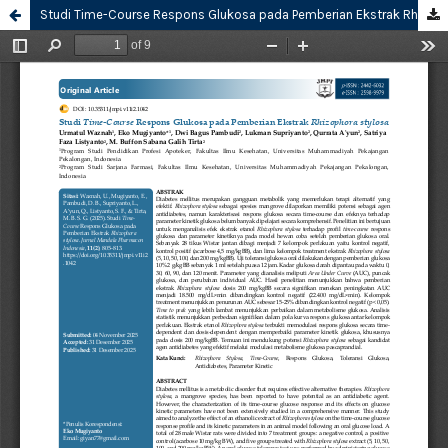
Studi Time-Course Respons Glukosa pada Pemberian Ekstrak Rhizophora stylosa