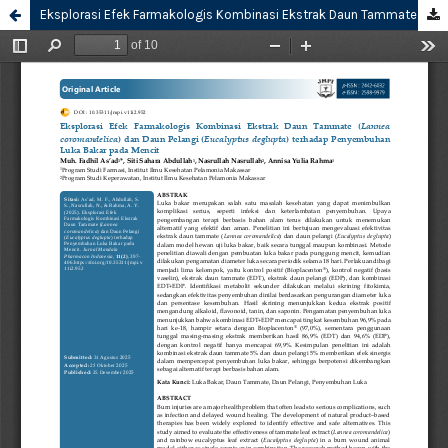
Eksplorasi Efek Farmakologis Kombinasi Ekstrak Daun Tammate (Lannea coromandelica) dan Daun Pelangi (Eucalyptus deglupta) terhadap Penyembuhan Luka Bakar pada Mencit