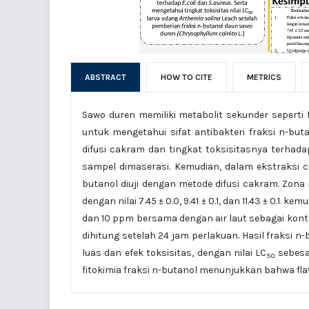
ABSTRACT
HOW TO CITE
METRICS
Sawo duren memiliki metabolit sekunder seperti fla
untuk mengetahui sifat antibakteri fraksi n-b
difusi cakram dan tingkat toksisitasnya terhad
sampel dimaserasi. Kemudian, dalam ekstraksi ca
butanol diuji dengan metode difusi cakram. Zona
dengan nilai 7.45 ± 0.0, 9.41 ± 0.1, dan 11.43 ± 0.1.
dan 10 ppm bersama dengan air laut sebagai kont
dihitung setelah 24 jam perlakuan. Hasil fraksi n
luas dan efek toksisitas, dengan nilai LC
sebesar
50
fitokimia fraksi n-butanol menunjukkan bahwa flava