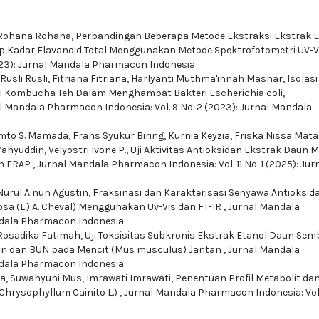
, Rohana Rohana,
Perbandingan Beberapa Metode Ekstraksi Ekstrak E
ap Kadar Flavanoid Total Menggunakan Metode Spektrofotometri UV-
2023): Jurnal Mandala Pharmacon Indonesia
Rusli Rusli, Fitriana Fitriana, Harlyanti Muthma'innah Mashar,
Isolasi
si Kombucha Teh Dalam Menghambat Bakteri Escherichia coli,
l Mandala Pharmacon Indonesia: Vol. 9 No. 2 (2023): Jurnal Mandala
to S. Mamada, Frans Syukur Biring, Kurnia Keyzia, Friska Nissa Mat
yuddin, Velyostri Ivone P.,
Uji Aktivitas Antioksidan Ekstrak Daun M
an FRAP
,
Jurnal Mandala Pharmacon Indonesia: Vol. 11 No. 1 (2025): Jur
Nurul Ainun Agustin,
Fraksinasi dan Karakterisasi Senyawa Antioksid
sa (L.) A. Cheval) Menggunakan Uv-Vis dan FT-IR
,
Jurnal Mandala
andala Pharmacon Indonesia
 Rosadika Fatimah,
Uji Toksisitas Subkronis Ekstrak Etanol Daun Se
inin dan BUN pada Mencit (Mus musculus) Jantan
,
Jurnal Mandala
andala Pharmacon Indonesia
fa, Suwahyuni Mus, Imrawati Imrawati,
Penentuan Profil Metabolit dan
Chrysophyllum Cainito L.)
,
Jurnal Mandala Pharmacon Indonesia: Vol.