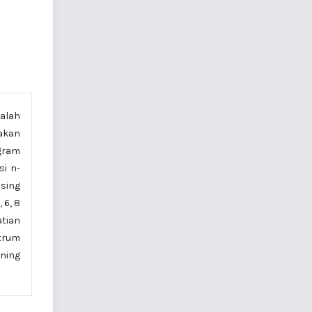
dalah
nakan
 gram
si n-
asing
 6, 8
atian
ktrum
ining