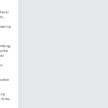
tanol
VIS
,
 dan Uji
andung,
urbei
nal
an
mbukan
 Uji
 10 No.