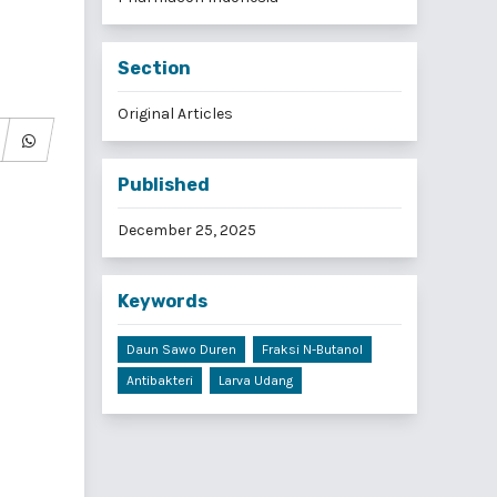
Section
Original Articles
Published
December 25, 2025
Keywords
Daun Sawo Duren
Fraksi N-Butanol
Antibakteri
Larva Udang