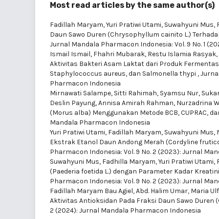
Most read articles by the same author(s)
Fadillah Maryam, Yuri Pratiwi Utami, Suwahyuni Mus
Daun Sawo Duren (Chrysophyllum cainito L.) Terhad
Jurnal Mandala Pharmacon Indonesia: Vol. 9 No. 1 (
Ismail Ismail, Fhahri Mubarak, Restu Islamia Rasyak, 
Aktivitas Bakteri Asam Laktat dari Produk Fermenta
Staphylococcus aureus, dan Salmonella thypi
,
Jurna
Pharmacon Indonesia
Mirnawati Salampe, Sitti Rahimah, Syamsu Nur, Sukam
Deslin Payung, Annisa Amirah Rahman, Nurzadrina Wah
(Morus alba) Menggunakan Metode BCB, CUPRAC, d
Mandala Pharmacon Indonesia
Yuri Pratiwi Utami, Fadillah Maryam, Suwahyuni Mus, 
Ekstrak Etanol Daun Andong Merah (Cordyline frutico
Pharmacon Indonesia: Vol. 9 No. 2 (2023): Jurnal M
Suwahyuni Mus, Fadhilla Maryam, Yuri Pratiwi Utami,
(Paederia foetida L.) dengan Parameter Kadar Kreat
Pharmacon Indonesia: Vol. 9 No. 2 (2023): Jurnal M
Fadillah Maryam Bau Agiel, Abd. Halim Umar, Maria Ul
Aktivitas Antioksidan Pada Fraksi Daun Sawo Duren (
2 (2024): Jurnal Mandala Pharmacon Indonesia