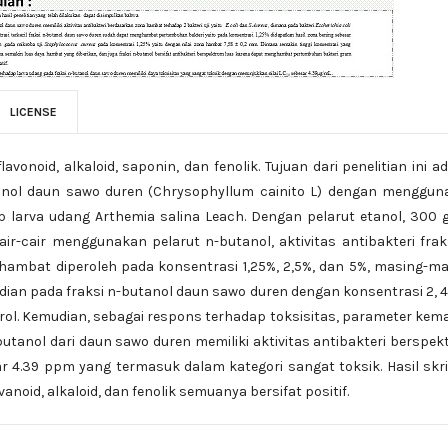
LICENSE
vonoid, alkaloid, saponin, dan fenolik. Tujuan dari penelitian ini a
utanol daun sawo duren (Chrysophyllum cainito L) dengan menggu
ap larva udang Arthemia salina Leach. Dengan pelarut etanol, 300
ir-cair menggunakan pelarut n-butanol, aktivitas antibakteri frak
 hambat diperoleh pada konsentrasi 1,25%, 2,5%, dan 5%, masing-m
 kemudian pada fraksi n-butanol daun sawo duren dengan konsentrasi 2, 4,
rol. Kemudian, sebagai respons terhadap toksisitas, parameter kem
-butanol dari daun sawo duren memiliki aktivitas antibakteri berspe
 4.39 ppm yang termasuk dalam kategori sangat toksik. Hasil skr
noid, alkaloid, dan fenolik semuanya bersifat positif.