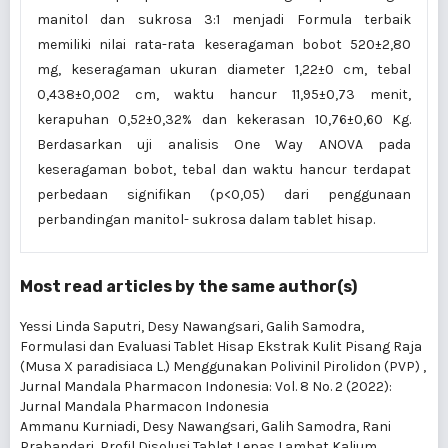
manitol dan sukrosa 3:1 menjadi Formula terbaik
memiliki nilai rata-rata keseragaman bobot 520±2,80
mg, keseragaman ukuran diameter 1,22±0 cm, tebal
0,438±0,002 cm, waktu hancur 11,95±0,73 menit,
kerapuhan 0,52±0,32% dan kekerasan 10,76±0,60 Kg.
Berdasarkan uji analisis One Way ANOVA pada
keseragaman bobot, tebal dan waktu hancur terdapat
perbedaan signifikan (p<0,05) dari penggunaan
perbandingan manitol- sukrosa dalam tablet hisap.
Most read articles by the same author(s)
Yessi Linda Saputri, Desy Nawangsari, Galih Samodra,
Formulasi dan Evaluasi Tablet Hisap Ekstrak Kulit Pisang Raja
(Musa X paradisiaca L.) Menggunakan Polivinil Pirolidon (PVP)
,
Jurnal Mandala Pharmacon Indonesia: Vol. 8 No. 2 (2022):
Jurnal Mandala Pharmacon Indonesia
Ammanu Kurniadi, Desy Nawangsari, Galih Samodra, Rani
Prabandari,
Profil Disolusi Tablet Lepas Lambat Kalium