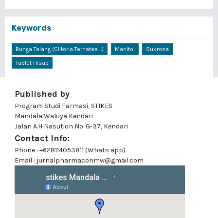
Keywords
Bunga Telang (Clitoria Ternatea L)
Manitol
Sukrosa
Tablet Hisap
Published by
Program Studi Farmasi, STIKES
Mandala Waluya Kendari
Jalan A.H Nasution No. G-37, Kendari
Contact Info:
Phone : +628114053811 (Whats app)
Email : jurnalpharmaconmw@gmail.com