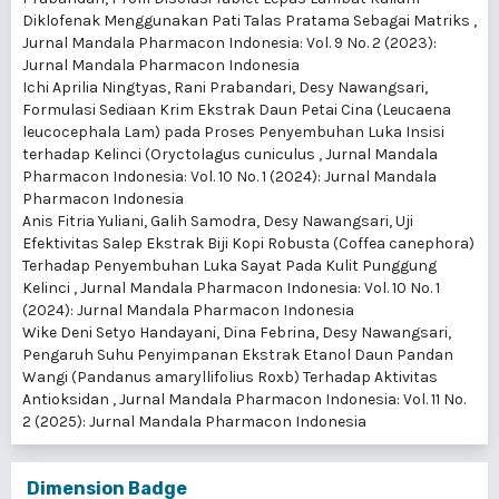
Diklofenak Menggunakan Pati Talas Pratama Sebagai Matriks
,
Jurnal Mandala Pharmacon Indonesia: Vol. 9 No. 2 (2023):
Jurnal Mandala Pharmacon Indonesia
Ichi Aprilia Ningtyas, Rani Prabandari, Desy Nawangsari,
Formulasi Sediaan Krim Ekstrak Daun Petai Cina (Leucaena
leucocephala Lam) pada Proses Penyembuhan Luka Insisi
terhadap Kelinci (Oryctolagus cuniculus
,
Jurnal Mandala
Pharmacon Indonesia: Vol. 10 No. 1 (2024): Jurnal Mandala
Pharmacon Indonesia
Anis Fitria Yuliani, Galih Samodra, Desy Nawangsari,
Uji
Efektivitas Salep Ekstrak Biji Kopi Robusta (Coffea canephora)
Terhadap Penyembuhan Luka Sayat Pada Kulit Punggung
Kelinci
,
Jurnal Mandala Pharmacon Indonesia: Vol. 10 No. 1
(2024): Jurnal Mandala Pharmacon Indonesia
Wike Deni Setyo Handayani, Dina Febrina, Desy Nawangsari,
Pengaruh Suhu Penyimpanan Ekstrak Etanol Daun Pandan
Wangi (Pandanus amaryllifolius Roxb) Terhadap Aktivitas
Antioksidan
,
Jurnal Mandala Pharmacon Indonesia: Vol. 11 No.
2 (2025): Jurnal Mandala Pharmacon Indonesia
Dimension Badge