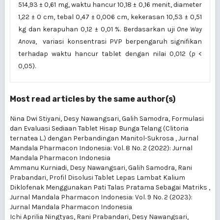
514,93 ± 0,61 mg, waktu hancur 10,18 ± 0,16 menit, diameter
1,22 ± 0 cm, tebal 0,47 ± 0,006 cm, kekerasan 10,53 ± 0,51
kg dan kerapuhan 0,12 ± 0,01 %. Berdasarkan uji
One Way
Anova
, variasi konsentrasi PVP berpengaruh signifikan
terhadap waktu hancur tablet dengan nilai 0,012 (
p
<
0,05).
Most read articles by the same author(s)
Nina Dwi Stiyani, Desy Nawangsari, Galih Samodra,
Formulasi
dan Evaluasi Sediaan Tablet Hisap Bunga Telang (Clitoria
ternatea L.) dengan Perbandingan Manitol-Sukrosa
,
Jurnal
Mandala Pharmacon Indonesia: Vol. 8 No. 2 (2022): Jurnal
Mandala Pharmacon Indonesia
Ammanu Kurniadi, Desy Nawangsari, Galih Samodra, Rani
Prabandari,
Profil Disolusi Tablet Lepas Lambat Kalium
Diklofenak Menggunakan Pati Talas Pratama Sebagai Matriks
,
Jurnal Mandala Pharmacon Indonesia: Vol. 9 No. 2 (2023):
Jurnal Mandala Pharmacon Indonesia
Ichi Aprilia Ningtyas, Rani Prabandari, Desy Nawangsari,