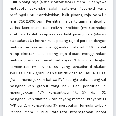
Kulit pisang raja (
Musa x paradisiaca L
) memiliki senyawa
metabolit sekunder salah satunya flavonoid yang
berfungsi untuk antioksidan, kulit pisang raja memiliki
nilai IC50 2,690 ppm. Penelitian ini bertujuan mengetahui
variasi konsentrasi dari Polivinil Pirolidon (PVP) terhadap
sifat fisik tablet hisap ekstrak kulit pisang raja (
Musa x
paradisiaca L
). Ekstrak kulit pisang raja diperoleh dengan
metode remaserasi menggunakan etanol 96%. Tablet
hisap ekstrak kulit pisang raja dibuat menggunakan
metode granulasi basah sebanyak 3 formula dengan
konsentrasi PVP 1%, 3%, 5% yang kemudian dilakukan
evaluasi untuk granul dan sifat fisik tablet. Hasil evaluasi
granul menunjukkan bahwa PVP sebagai bahan pengikat
menghasilkan granul yang baik. Dari penelitian ini
menunjukkan PVP konsentrasi 1%, 3% dan 5%
menghasilkan sifat fisik tablet yang memenuhi syarat FI.
PVP dengan konsentrasi 5% merupakan formula terbaik
karena memiliki nilai rata-rata keseragaman bobot