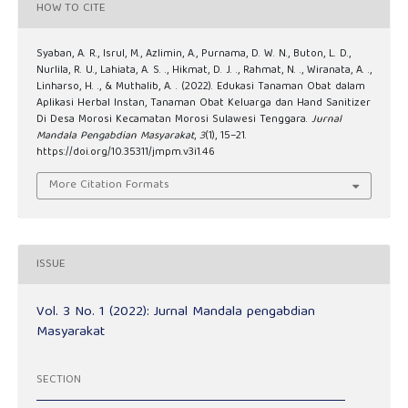
HOW TO CITE
Syaban, A. R., Isrul, M., Azlimin, A., Purnama, D. W. N., Buton, L. D.,
Nurlila, R. U., Lahiata, A. S. ., Hikmat, D. J. ., Rahmat, N. ., Wiranata, A. .,
Linharso, H. ., & Muthalib, A. . (2022). Edukasi Tanaman Obat dalam
Aplikasi Herbal Instan, Tanaman Obat Keluarga dan Hand Sanitizer
Di Desa Morosi Kecamatan Morosi Sulawesi Tenggara.
Jurnal
Mandala Pengabdian Masyarakat
,
3
(1), 15–21.
https://doi.org/10.35311/jmpm.v3i1.46
More Citation Formats
ISSUE
Vol. 3 No. 1 (2022): Jurnal Mandala pengabdian
Masyarakat
SECTION