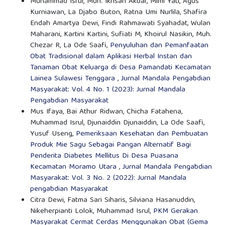
Muhammad Isrul, Muh. Ikhsan Akbar, Mimi Yati, Agus
Kurniawan, La Djabo Buton, Ratna Umi Nurlila, Shafira
Endah Amartya Dewi, Findi Rahmawati Syahadat, Wulan
Maharani, Kartini Kartini, Sufiati M, Khoirul Nasikin, Muh.
Chezar R, La Ode Saafi,
Penyuluhan dan Pemanfaatan
Obat Tradisional dalam Aplikasi Herbal Instan dan
Tanaman Obat Keluarga di Desa Pamandati Kecamatan
Lainea Sulawesi Tenggara
,
Jurnal Mandala Pengabdian
Masyarakat: Vol. 4 No. 1 (2023): Jurnal Mandala
Pengabdian Masyarakat
Mus Ifaya, Bai Athur Ridwan, Chicha Fatahena,
Muhammad Isrul, Djunaiddin Djunaiddin, La Ode Saafi,
Yusuf Useng,
Pemeriksaan Kesehatan dan Pembuatan
Produk Mie Sagu Sebagai Pangan Alternatif Bagi
Penderita Diabetes Mellitus Di Desa Puasana
Kecamatan Moramo Utara
,
Jurnal Mandala Pengabdian
Masyarakat: Vol. 3 No. 2 (2022): Jurnal Mandala
pengabdian Masyarakat
Citra Dewi, Fatma Sari Siharis, Silviana Hasanuddin,
Nikeherpianti Lolok, Muhammad Isrul,
PKM Gerakan
Masyarakat Cermat Cerdas Menggunakan Obat (Gema