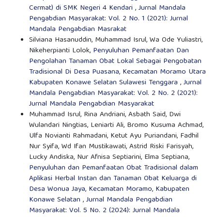
Cermat) di SMK Negeri 4 Kendari
,
Jurnal Mandala
Pengabdian Masyarakat: Vol. 2 No. 1 (2021): Jurnal
Mandala Pengabdian Masrakat
Silviana Hasanuddin, Muhammad Isrul, Wa Ode Yuliastri,
Nikeherpianti Lolok,
Penyuluhan Pemanfaatan Dan
Pengolahan Tanaman Obat Lokal Sebagai Pengobatan
Tradisional Di Desa Puasana, Kecamatan Moramo Utara
Kabupaten Konawe Selatan Sulawesi Tenggara
,
Jurnal
Mandala Pengabdian Masyarakat: Vol. 2 No. 2 (2021):
Jurnal Mandala Pengabdian Masyarakat
Muhammad Isrul, Rina Andriani, Asbath Said, Dwi
Wulandari Ningtias, Leniarti Ali, Bromo Kusuma Achmad,
Ulfa Novianti Rahmadani, Ketut Ayu Puriandani, Fadhil
Nur Syifa, Wd Ifan Mustikawati, Astrid Riski Farisyah,
Lucky Andiska, Nur Afnisa Septiarini, Elma Septiana,
Penyuluhan dan Pemanfaatan Obat Tradisional dalam
Aplikasi Herbal Instan dan Tanaman Obat Keluarga di
Desa Wonua Jaya, Kecamatan Moramo, Kabupaten
Konawe Selatan
,
Jurnal Mandala Pengabdian
Masyarakat: Vol. 5 No. 2 (2024): Jurnal Mandala