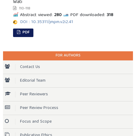
Wati
110-118
Abstract viewed:
280
PDF downloaded:
318
DOI : 10.35311/jmpm.v2i2.41
PDF
FOR AUTHORS
Contact Us
Editorial Team
Peer Reviewers
Peer Review Process
Focus and Scope
Publication Ethics