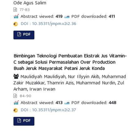
Ode Agus Salim
77-83
Abstract viewed:
419
PDF downloaded:
411
DOI : 10.35311/jmpm.v2i2.36
PDF
Bimbingan Teknologi Pembuatan Ekstrak Jus Vitamin-
C sebagai Solusi Permasalahan Over Production
Buah Jeruk Masyarakat Petani Jeruk Konda
Maulidiyah Maulidiyah, Nur Illyyin Akib, Muhammad
Zakir Muzakkar, Thamrin Azis, Muhammad Nurdin, Zul
Arham, Irwan Irwan
84-90
Abstract viewed:
413
PDF downloaded:
448
DOI : 10.35311/jmpm.v2i2.37
PDF