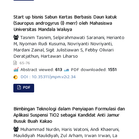
Start up bisnis Sabun Kertas Berbasis Daun katuk
(Sauropus androgyrus (l) merr) oleh Mahasiswa
Universitas Mandala Waluya
Tasnim Tasnim, Selpirahmawati Saranani, Herianto
M, Nyoman Rudi Kusuma, Novriyanti Novriyanti,
Mardani Zainal, Sigit Julistiawan S, Febby Oliviari
Deratjathun, Hartawan Liharso
65-76
Abstract viewed:
613
PDF downloaded:
1551
DOI : 10.35311/jmpm.v2i2.34
PDF
Bimbingan Teknologi dalam Penyiapan Formulasi dan
Aplikasi Suspensi TiO2 sebagai Kandidat Anti Jamur
Busuk Buah Kakao
Muhammad Nurdin, Haris Watoni, Andi Khaeruni,
Maulidiyah Maulidiyah, Zul Arham, Irwan Irwan, La