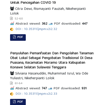
Untuk Pencegahan COVID 19
Citra Dewi, Rismayanti Fauziah, Nikeherpianti
Lolok
52-60
Abstract viewed:
362
PDF downloaded:
447
DOI : 10.35311/jmpm.v2i2.32
PDF
Penyuluhan Pemanfaatan Dan Pengolahan Tanaman
Obat Lokal Sebagai Pengobatan Tradisional Di Desa
Puasana, Kecamatan Moramo Utara Kabupaten
Konawe Selatan Sulawesi Tenggara
Silviana Hasanuddin, Muhammad Isrul, Wa Ode
Yuliastri, Nikeherpianti Lolok
61-64
Abstract viewed:
747
PDF downloaded:
931
DOI : 10.35311/jmpm.v2i2.33
PDF