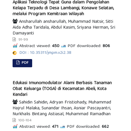
Aplikasi Teknologi Tepat Guna dalam Pengolahan
Kelapa Terpadu di Desa Lambangi, Konawe Selatan,
melalui Program Kemitraan Wilayah
Ansharullah ansharullah, Muhammad Natsir, Sitti
Aida Adha Taridala, Abdul Kasim, Sriyana Herman, Sri
Damayanti
91-99
Abstract viewed:
450
PDF downloaded:
806
DOI : 10.35311/jmpm.v2i2.38
PDF
Edukasi Imunomodulator Alami Berbasis Tanaman
Obat Keluarga (TOGA) di Kecamatan Abeli, Kota
Kendari
Sahidin Sahidin, Adryan Fristiohady, Muhammad
Hajrul Malaka, Sunandar Ihsan, Asniar Pascayantri,
Nurkhalis Bintang Astiasal, Muhammad Ramadhan
100-104
Abstract viewed:
471
PDF downloaded:
662