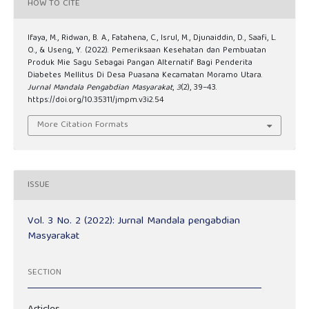
HOW TO CITE
Ifaya, M., Ridwan, B. A., Fatahena, C., Isrul, M., Djunaiddin, D., Saafi, L.
O., & Useng, Y. (2022). Pemeriksaan Kesehatan dan Pembuatan
Produk Mie Sagu Sebagai Pangan Alternatif Bagi Penderita
Diabetes Mellitus Di Desa Puasana Kecamatan Moramo Utara.
Jurnal Mandala Pengabdian Masyarakat
,
3
(2), 39–43.
https://doi.org/10.35311/jmpm.v3i2.54
More Citation Formats
ISSUE
Vol. 3 No. 2 (2022): Jurnal Mandala pengabdian
Masyarakat
SECTION