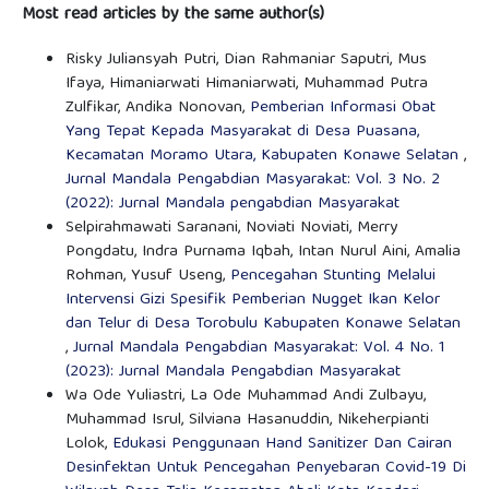
Most read articles by the same author(s)
Risky Juliansyah Putri, Dian Rahmaniar Saputri, Mus
Ifaya, Himaniarwati Himaniarwati, Muhammad Putra
Zulfikar, Andika Nonovan,
Pemberian Informasi Obat
Yang Tepat Kepada Masyarakat di Desa Puasana,
Kecamatan Moramo Utara, Kabupaten Konawe Selatan
,
Jurnal Mandala Pengabdian Masyarakat: Vol. 3 No. 2
(2022): Jurnal Mandala pengabdian Masyarakat
Selpirahmawati Saranani, Noviati Noviati, Merry
Pongdatu, Indra Purnama Iqbah, Intan Nurul Aini, Amalia
Rohman, Yusuf Useng,
Pencegahan Stunting Melalui
Intervensi Gizi Spesifik Pemberian Nugget Ikan Kelor
dan Telur di Desa Torobulu Kabupaten Konawe Selatan
,
Jurnal Mandala Pengabdian Masyarakat: Vol. 4 No. 1
(2023): Jurnal Mandala Pengabdian Masyarakat
Wa Ode Yuliastri, La Ode Muhammad Andi Zulbayu,
Muhammad Isrul, Silviana Hasanuddin, Nikeherpianti
Lolok,
Edukasi Penggunaan Hand Sanitizer Dan Cairan
Desinfektan Untuk Pencegahan Penyebaran Covid-19 Di