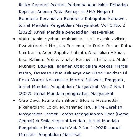
Risiko Paparan Polutan Pertambangan Nikel Terhadap
Kejadian Anemia Pada Remaja di SMA Negeri 1
Bondoala Kecamatan Bondoala Kabupaten Konawe
,
Jurnal Mandala Pengabdian Masyarakat: Vol. 3 No. 2
(2022): Jurnal Mandala pengabdian Masyarakat
Abdul Rahim Syaban, Muhammad Isrul, Azlimin Azlimin,
Dwi Wulandari Ningtias Purnama, La Djabo Buton, Ratna
Umi Nurlila, Aden Saputra Lahiata, Deo Julian Hikmat,
Niko Rahmat, Ardi Wiranata, Hartawan Linharso, Abdul
Muthalib,
Edukasi Tanaman Obat dalam Aplikasi Herbal
Instan, Tanaman Obat Keluarga dan Hand Sanitizer Di
Desa Morosi Kecamatan Morosi Sulawesi Tenggara
,
Jurnal Mandala Pengabdian Masyarakat: Vol. 3 No. 1
(2022): Jurnal Mandala pengabdian Masyarakat
Citra Dewi, Fatma Sari Siharis, Silviana Hasanuddin,
Nikeherpianti Lolok, Muhammad Isrul,
PKM Gerakan
Masyarakat Cermat Cerdas Menggunakan Obat (Gema
Cermat) di SMK Negeri 4 Kendari
,
Jurnal Mandala
Pengabdian Masyarakat: Vol. 2 No. 1 (2021): Jurnal
Mandala Pengabdian Masrakat