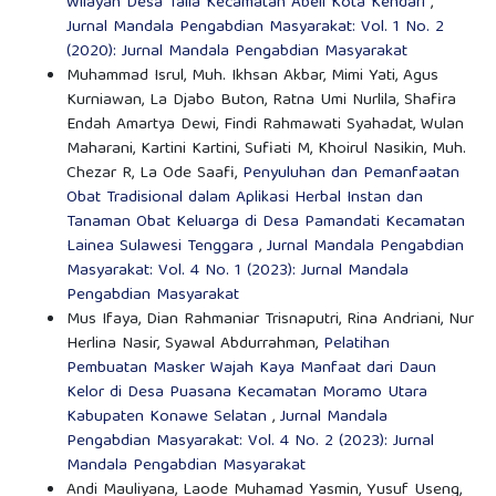
Wilayah Desa Talia Kecamatan Abeli Kota Kendari
,
Jurnal Mandala Pengabdian Masyarakat: Vol. 1 No. 2
(2020): Jurnal Mandala Pengabdian Masyarakat
Muhammad Isrul, Muh. Ikhsan Akbar, Mimi Yati, Agus
Kurniawan, La Djabo Buton, Ratna Umi Nurlila, Shafira
Endah Amartya Dewi, Findi Rahmawati Syahadat, Wulan
Maharani, Kartini Kartini, Sufiati M, Khoirul Nasikin, Muh.
Chezar R, La Ode Saafi,
Penyuluhan dan Pemanfaatan
Obat Tradisional dalam Aplikasi Herbal Instan dan
Tanaman Obat Keluarga di Desa Pamandati Kecamatan
Lainea Sulawesi Tenggara
,
Jurnal Mandala Pengabdian
Masyarakat: Vol. 4 No. 1 (2023): Jurnal Mandala
Pengabdian Masyarakat
Mus Ifaya, Dian Rahmaniar Trisnaputri, Rina Andriani, Nur
Herlina Nasir, Syawal Abdurrahman,
Pelatihan
Pembuatan Masker Wajah Kaya Manfaat dari Daun
Kelor di Desa Puasana Kecamatan Moramo Utara
Kabupaten Konawe Selatan
,
Jurnal Mandala
Pengabdian Masyarakat: Vol. 4 No. 2 (2023): Jurnal
Mandala Pengabdian Masyarakat
Andi Mauliyana, Laode Muhamad Yasmin, Yusuf Useng,