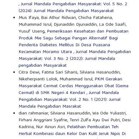
,
Jurnal Mandala Pengabdian Masyarakat: Vol. 5 No. 2
(2024): Jurnal Mandala Pengabdian Masyarakat
Mus Ifaya, Bai Athur Ridwan, Chicha Fatahena,
Muhammad Isrul, Djunaiddin Djunaiddin, La Ode Saafi,
Yusuf Useng,
Pemeriksaan Kesehatan dan Pembuatan
Produk Mie Sagu Sebagai Pangan Alternatif Bagi
Penderita Diabetes Mellitus Di Desa Puasana
Kecamatan Moramo Utara
,
Jurnal Mandala Pengabdian
Masyarakat: Vol. 3 No. 2 (2022): Jurnal Mandala
pengabdian Masyarakat
Citra Dewi, Fatma Sari Siharis, Silviana Hasanuddin,
Nikeherpianti Lolok, Muhammad Isrul,
PKM Gerakan
Masyarakat Cermat Cerdas Menggunakan Obat (Gema
Cermat) di SMK Negeri 4 Kendari
,
Jurnal Mandala
Pengabdian Masyarakat: Vol. 2 No. 1 (2021): Jurnal
Mandala Pengabdian Masrakat
dian rahmaniar, Silviana Hasanuddin, Wa Ode Yuliastri,
Firhani Anggriani Syafrie, Tenri Zulfa Ayu Dwi Putri, Desi
Kadrina, Nur Ainun Asri,
Pelatihan Pembuatan Teh
Herbal Kombinasi daun Kelor Dan Kulit Jeruk Nipis Di