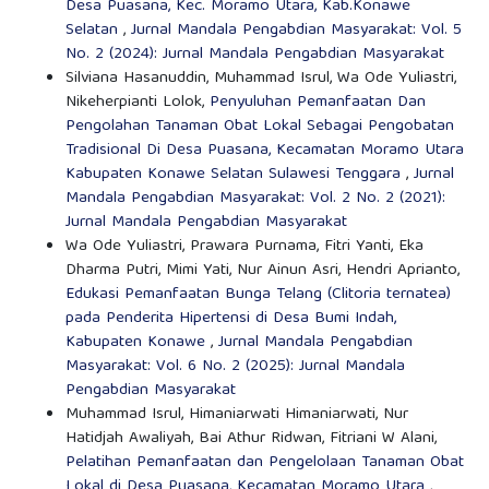
Desa Puasana, Kec. Moramo Utara, Kab.Konawe
Selatan
,
Jurnal Mandala Pengabdian Masyarakat: Vol. 5
No. 2 (2024): Jurnal Mandala Pengabdian Masyarakat
Silviana Hasanuddin, Muhammad Isrul, Wa Ode Yuliastri,
Nikeherpianti Lolok,
Penyuluhan Pemanfaatan Dan
Pengolahan Tanaman Obat Lokal Sebagai Pengobatan
Tradisional Di Desa Puasana, Kecamatan Moramo Utara
Kabupaten Konawe Selatan Sulawesi Tenggara
,
Jurnal
Mandala Pengabdian Masyarakat: Vol. 2 No. 2 (2021):
Jurnal Mandala Pengabdian Masyarakat
Wa Ode Yuliastri, Prawara Purnama, Fitri Yanti, Eka
Dharma Putri, Mimi Yati, Nur Ainun Asri, Hendri Aprianto,
Edukasi Pemanfaatan Bunga Telang (Clitoria ternatea)
pada Penderita Hipertensi di Desa Bumi Indah,
Kabupaten Konawe
,
Jurnal Mandala Pengabdian
Masyarakat: Vol. 6 No. 2 (2025): Jurnal Mandala
Pengabdian Masyarakat
Muhammad Isrul, Himaniarwati Himaniarwati, Nur
Hatidjah Awaliyah, Bai Athur Ridwan, Fitriani W Alani,
Pelatihan Pemanfaatan dan Pengelolaan Tanaman Obat
Lokal di Desa Puasana, Kecamatan Moramo Utara
,