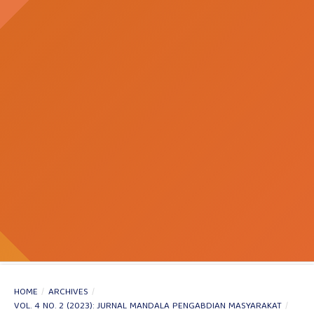
HOME
/
ARCHIVES
/
VOL. 4 NO. 2 (2023): JURNAL MANDALA PENGABDIAN MASYARAKAT
/