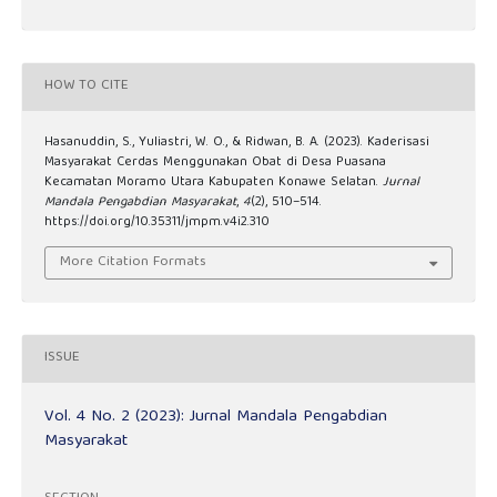
HOW TO CITE
Hasanuddin, S., Yuliastri, W. O., & Ridwan, B. A. (2023). Kaderisasi
Masyarakat Cerdas Menggunakan Obat di Desa Puasana
Kecamatan Moramo Utara Kabupaten Konawe Selatan.
Jurnal
Mandala Pengabdian Masyarakat
,
4
(2), 510–514.
https://doi.org/10.35311/jmpm.v4i2.310
More Citation Formats
ISSUE
Vol. 4 No. 2 (2023): Jurnal Mandala Pengabdian
Masyarakat