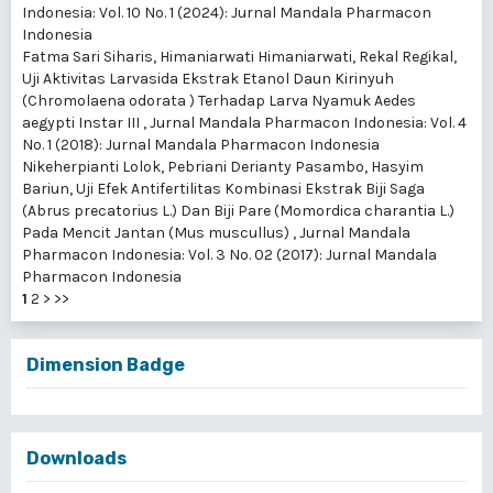
Indonesia: Vol. 10 No. 1 (2024): Jurnal Mandala Pharmacon
Indonesia
Fatma Sari Siharis, Himaniarwati Himaniarwati, Rekal Regikal,
Uji Aktivitas Larvasida Ekstrak Etanol Daun Kirinyuh
(Chromolaena odorata ) Terhadap Larva Nyamuk Aedes
aegypti Instar III
,
Jurnal Mandala Pharmacon Indonesia: Vol. 4
No. 1 (2018): Jurnal Mandala Pharmacon Indonesia
Nikeherpianti Lolok, Pebriani Derianty Pasambo, Hasyim
Bariun,
Uji Efek Antifertilitas Kombinasi Ekstrak Biji Saga
(Abrus precatorius L.) Dan Biji Pare (Momordica charantia L.)
Pada Mencit Jantan (Mus muscullus)
,
Jurnal Mandala
Pharmacon Indonesia: Vol. 3 No. 02 (2017): Jurnal Mandala
Pharmacon Indonesia
1
2
>
>>
Dimension Badge
Downloads