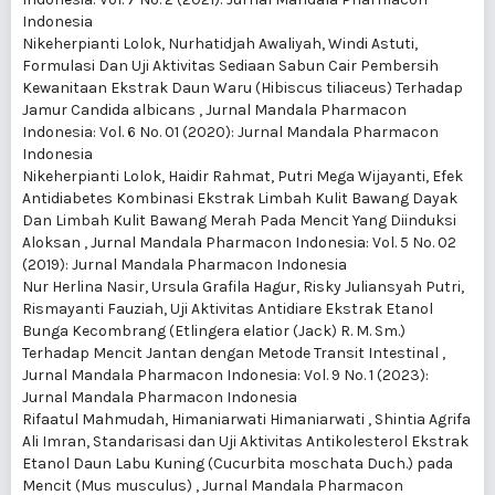
Indonesia
Nikeherpianti Lolok, Nurhatidjah Awaliyah, Windi Astuti,
Formulasi Dan Uji Aktivitas Sediaan Sabun Cair Pembersih
Kewanitaan Ekstrak Daun Waru (Hibiscus tiliaceus) Terhadap
Jamur Candida albicans
,
Jurnal Mandala Pharmacon
Indonesia: Vol. 6 No. 01 (2020): Jurnal Mandala Pharmacon
Indonesia
Nikeherpianti Lolok, Haidir Rahmat, Putri Mega Wijayanti,
Efek
Antidiabetes Kombinasi Ekstrak Limbah Kulit Bawang Dayak
Dan Limbah Kulit Bawang Merah Pada Mencit Yang Diinduksi
Aloksan
,
Jurnal Mandala Pharmacon Indonesia: Vol. 5 No. 02
(2019): Jurnal Mandala Pharmacon Indonesia
Nur Herlina Nasir, Ursula Grafila Hagur, Risky Juliansyah Putri,
Rismayanti Fauziah,
Uji Aktivitas Antidiare Ekstrak Etanol
Bunga Kecombrang (Etlingera elatior (Jack) R. M. Sm.)
Terhadap Mencit Jantan dengan Metode Transit Intestinal
,
Jurnal Mandala Pharmacon Indonesia: Vol. 9 No. 1 (2023):
Jurnal Mandala Pharmacon Indonesia
Rifaatul Mahmudah, Himaniarwati Himaniarwati , Shintia Agrifa
Ali Imran,
Standarisasi dan Uji Aktivitas Antikolesterol Ekstrak
Etanol Daun Labu Kuning (Cucurbita moschata Duch.) pada
Mencit (Mus musculus)
,
Jurnal Mandala Pharmacon