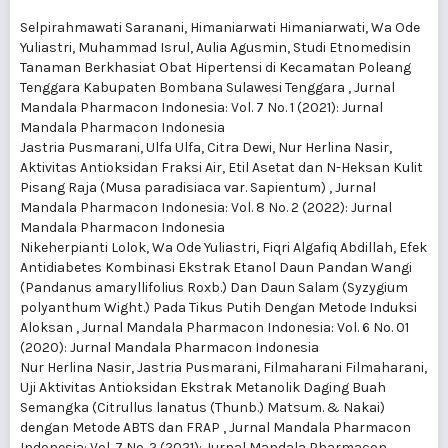
Selpirahmawati Saranani, Himaniarwati Himaniarwati, Wa Ode
Yuliastri, Muhammad Isrul, Aulia Agusmin,
Studi Etnomedisin
Tanaman Berkhasiat Obat Hipertensi di Kecamatan Poleang
Tenggara Kabupaten Bombana Sulawesi Tenggara
,
Jurnal
Mandala Pharmacon Indonesia: Vol. 7 No. 1 (2021): Jurnal
Mandala Pharmacon Indonesia
Jastria Pusmarani, Ulfa Ulfa, Citra Dewi, Nur Herlina Nasir,
Aktivitas Antioksidan Fraksi Air, Etil Asetat dan N-Heksan Kulit
Pisang Raja (Musa paradisiaca var. Sapientum)
,
Jurnal
Mandala Pharmacon Indonesia: Vol. 8 No. 2 (2022): Jurnal
Mandala Pharmacon Indonesia
Nikeherpianti Lolok, Wa Ode Yuliastri, Fiqri Algafiq Abdillah,
Efek
Antidiabetes Kombinasi Ekstrak Etanol Daun Pandan Wangi
(Pandanus amaryllifolius Roxb.) Dan Daun Salam (Syzygium
polyanthum Wight.) Pada Tikus Putih Dengan Metode Induksi
Aloksan
,
Jurnal Mandala Pharmacon Indonesia: Vol. 6 No. 01
(2020): Jurnal Mandala Pharmacon Indonesia
Nur Herlina Nasir, Jastria Pusmarani, Filmaharani Filmaharani,
Uji Aktivitas Antioksidan Ekstrak Metanolik Daging Buah
Semangka (Citrullus lanatus (Thunb.) Matsum. & Nakai)
dengan Metode ABTS dan FRAP
,
Jurnal Mandala Pharmacon
Indonesia: Vol. 7 No. 2 (2021): Jurnal Mandala Pharmacon