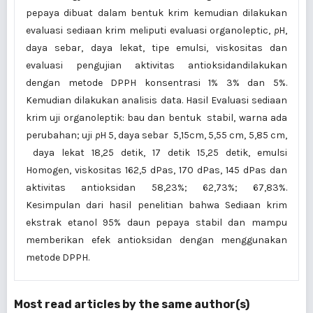
pepaya dibuat dalam bentuk krim kemudian dilakukan
evaluasi sediaan krim meliputi evaluasi organoleptic,
p
H,
daya sebar, daya lekat, tipe emulsi, viskositas dan
evaluasi pengujian aktivitas antioksidandilakukan
dengan metode DPPH konsentrasi 1% 3% dan 5%.
Kemudian dilakukan analisis data. Hasil Evaluasi sediaan
krim uji organoleptik: bau dan bentuk stabil, warna ada
perubahan; uji
p
H 5, daya sebar 5,15cm, 5,55 cm, 5,85 cm,
daya lekat 18,25 detik, 17 detik 15,25 detik, emulsi
Homogen, viskositas 162,5 dPas, 170 dPas, 145 dPas dan
aktivitas antioksidan 58,23%; 62,73%; 67,83%.
Kesimpulan dari hasil penelitian bahwa Sediaan krim
ekstrak etanol 95% daun pepaya stabil dan mampu
memberikan efek antioksidan dengan menggunakan
metode DPPH.
Most read articles by the same author(s)