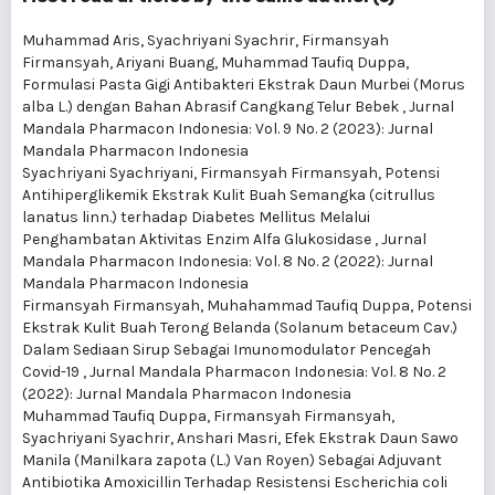
Muhammad Aris, Syachriyani Syachrir, Firmansyah
Firmansyah, Ariyani Buang, Muhammad Taufiq Duppa,
Formulasi Pasta Gigi Antibakteri Ekstrak Daun Murbei (Morus
alba L.) dengan Bahan Abrasif Cangkang Telur Bebek
,
Jurnal
Mandala Pharmacon Indonesia: Vol. 9 No. 2 (2023): Jurnal
Mandala Pharmacon Indonesia
Syachriyani Syachriyani, Firmansyah Firmansyah,
Potensi
Antihiperglikemik Ekstrak Kulit Buah Semangka (citrullus
lanatus linn.) terhadap Diabetes Mellitus Melalui
Penghambatan Aktivitas Enzim Alfa Glukosidase
,
Jurnal
Mandala Pharmacon Indonesia: Vol. 8 No. 2 (2022): Jurnal
Mandala Pharmacon Indonesia
Firmansyah Firmansyah, Muhahammad Taufiq Duppa,
Potensi
Ekstrak Kulit Buah Terong Belanda (Solanum betaceum Cav.)
Dalam Sediaan Sirup Sebagai Imunomodulator Pencegah
Covid-19
,
Jurnal Mandala Pharmacon Indonesia: Vol. 8 No. 2
(2022): Jurnal Mandala Pharmacon Indonesia
Muhammad Taufiq Duppa, Firmansyah Firmansyah,
Syachriyani Syachrir, Anshari Masri,
Efek Ekstrak Daun Sawo
Manila (Manilkara zapota (L.) Van Royen) Sebagai Adjuvant
Antibiotika Amoxicillin Terhadap Resistensi Escherichia coli