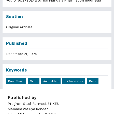
Vol. 10 No. 2 (2024): Jurnal Mandala Pharmacon Indonesia
Section
Original Articles
Published
December 21, 2024
Keywords
Daun Sawo
Sirup
Antibakteri
Uji Toksisitas
Diare
Published by
Program Studi Farmasi, STIKES
Mandala Waluya Kendari