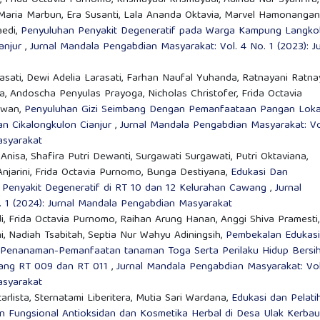
i Maria Marbun, Era Susanti, Lala Ananda Oktavia, Marvel Hamonangan
aedi,
Penyuluhan Penyakit Degeneratif pada Warga Kampung Langko
anjur
,
Jurnal Mandala Pengabdian Masyarakat: Vol. 4 No. 1 (2023): Ju
asati, Dewi Adelia Larasati, Farhan Naufal Yuhanda, Ratnayani Ratnay
a, Andoscha Penyulas Prayoga, Nicholas Christofer, Frida Octavia
awan,
Penyuluhan Gizi Seimbang Dengan Pemanfaataan Pangan Loka
 Cikalongkulon Cianjur
,
Jurnal Mandala Pengabdian Masyarakat: Vo
asyarakat
r Anisa, Shafira Putri Dewanti, Surgawati Surgawati, Putri Oktaviana,
Anjarini, Frida Octavia Purnomo, Bunga Destiyana,
Edukasi Dan
Penyakit Degeneratif di RT 10 dan 12 Kelurahan Cawang
,
Jurnal
 1 (2024): Jurnal Mandala Pengabdian Masyarakat
, Frida Octavia Purnomo, Raihan Arung Hanan, Anggi Shiva Pramesti,
, Nadiah Tsabitah, Septia Nur Wahyu Adiningsih,
Pembekalan Edukasi
 Penanaman-Pemanfaatan tanaman Toga Serta Perilaku Hidup Bersi
ang RT 009 dan RT 011
,
Jurnal Mandala Pengabdian Masyarakat: Vol
asyarakat
arlista, Sternatami Liberitera, Mutia Sari Wardana,
Edukasi dan Pelati
 Fungsional Antioksidan dan Kosmetika Herbal di Desa Ulak Kerbau