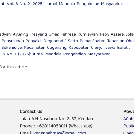
t: Vol. 6 No. 2 (2025): Jurnal Mandala Pengabdian Masyarakat
hadyah, Ayuning Tresyanti Umar, Fahreza Kurniawan, Feby Azzara, Jol
,
Penyuluhan Penyakit Degeneratif Serta Pemanfaatan Tanaman Oba
Sukamulya, Kecamatan Cugenang, Kabupaten Cianjur, Jawa Barat
,
. 6 No. 1 (2025): Jurnal Mandala Pengabdian Masyarakat
or this article.
Contact Us
Powe
Jalan A.H Nasution No. G-37, Kendari
ACah
Phone : +628114053811 (Whats app)
Publ
Email:
jmpengabmas@gmail.com
Open