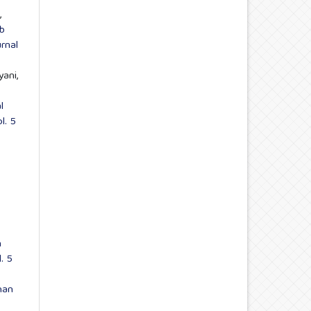
,
b
rnal
ani,
l
l. 5
h
. 5
han