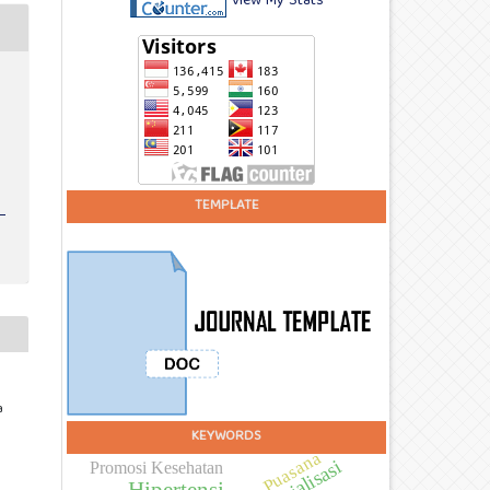
View My Stats
TEMPLATE
a
KEYWORDS
Desa Puasana
Sosialisasi
Promosi Kesehatan
Hipertensi