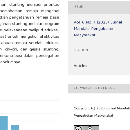
an stunting menjadi prioritas
ISSUE
n pemahaman remaja mengenai
gkatkan pengetahuan remaja Desa
Vol. 6 No. 1 (2025): Jurnal
gahan stunting melalui program
Mandala Pengabdian
 pelaksanaan meliputi edukasi,
Masyarakat
test
untuk mengukur efektivitas
ahuan remaja setelah edukasi,
ri-ciri, dan gejala stunting.
SECTION
erkontribusi dalam pencegahan
sebelumnya.
Articles
COPYRIGHT & LICENSING
Copyright (c) 2025 Jurnal Mandal
Pengabdian Masyarakat