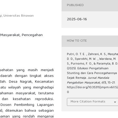
PUBLISHED
i, Universitas Binawan
2025-06-16
n Masyarakat, Pencegahan
HOW TO CITE
Putri, O. T. E. ., Zahrani, K. S., Masyha
D. D., Syarobhi, M. W. ., Wardana, M.
S., Purnomo, F. O., & Paramyta, B. D.
(2025). Edukasi Pengetahuan
sehatan yang masih menjadi
Stunting dan Cara Pencegahannya
 daerah dengan tingkat akses
Sejak Remaja.
Jurnal Mandala
dah. Desa Nagrak, Kecamatan
Pengabdian Masyarakat
,
6
(1), 15–21.
satu wilayah yang menghadapi
https://doi.org/10.35311/jmpm.v6i1.5
0
emahaman masyarakat, terutama
 dan kesehatan reproduksi.
More Citation Formats
m Dosen Pembimbing Lapangan
N), ditemukan bahwa sebagian
ahaman yang rendah mengenai