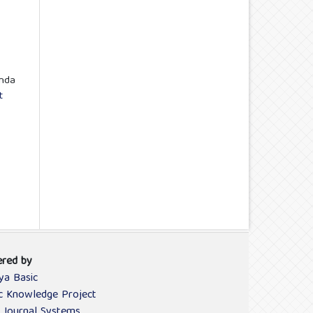
anda
t
red by
ya Basic
ic Knowledge Project
 Journal Systems