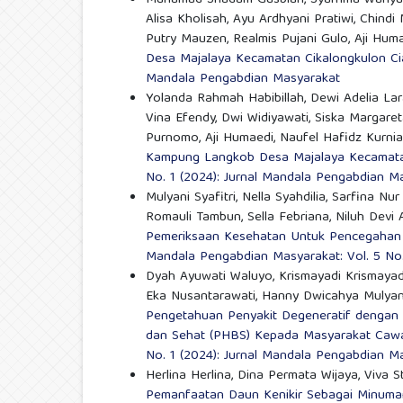
Alisa Kholisah, Ayu Ardhyani Pratiwi, Chind
Putry Mauzen, Realmis Pujani Gulo, Aji Hum
Desa Majalaya Kecamatan Cikalongkulon Ci
Mandala Pengabdian Masyarakat
Yolanda Rahmah Habibillah, Dewi Adelia Lar
Vina Efendy, Dwi Widiyawati, Siska Margaret
Purnomo, Aji Humaedi, Naufel Hafidz Kurni
Kampung Langkob Desa Majalaya Kecamatan
No. 1 (2024): Jurnal Mandala Pengabdian M
Mulyani Syafitri, Nella Syahdilia, Sarfina Nu
Romauli Tambun, Sella Febriana, Niluh Devi 
Pemeriksaan Kesehatan Untuk Pencegahan 
Mandala Pengabdian Masyarakat: Vol. 5 No.
Dyah Ayuwati Waluyo, Krismayadi Krismayadi
Eka Nusantarawati, Hanny Dwicahya Mulyani
Pengetahuan Penyakit Degeneratif dengan
dan Sehat (PHBS) Kepada Masyarakat Caw
No. 1 (2024): Jurnal Mandala Pengabdian M
Herlina Herlina, Dina Permata Wijaya, Viva St
Pemanfaatan Daun Kenikir Sebagai Minuman