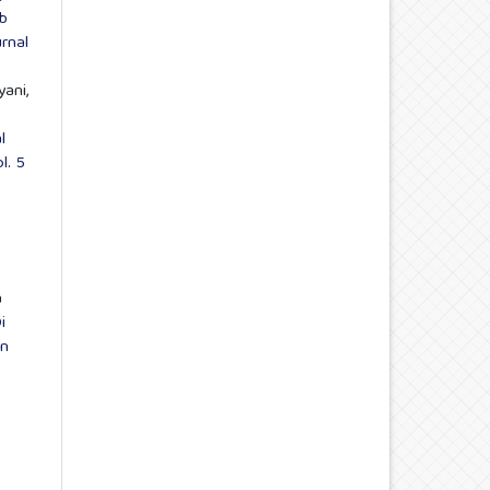
b
rnal
ani,
l
l. 5
a
i
an