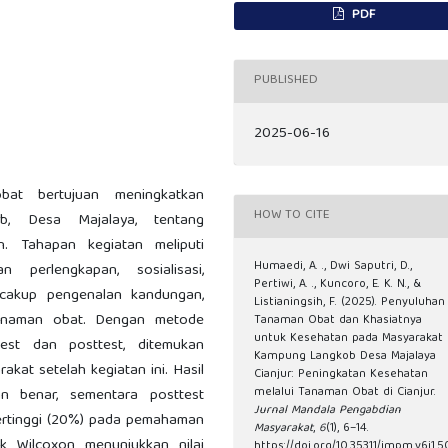
PDF
PUBLISHED
2025-06-16
at bertujuan meningkatkan
HOW TO CITE
b, Desa Majalaya, tentang
. Tahapan kegiatan meliputi
Humaedi, A. ., Dwi Saputri, D.,
 perlengkapan, sosialisasi,
Pertiwi, A. ., Kuncoro, E. K. N., &
cakup pengenalan kandungan,
Listianingsih, F. (2025). Penyuluhan
tanaman obat. Dengan metode
Tanaman Obat dan Khasiatnya
untuk Kesehatan pada Masyarakat
test dan posttest, ditemukan
Kampung Langkob Desa Majalaya
kat setelah kegiatan ini. Hasil
Cianjur: Peningkatan Kesehatan
melalui Tanaman Obat di Cianjur.
n benar, sementara posttest
Jurnal Mandala Pengabdian
ertinggi (20%) pada pemahaman
Masyarakat
,
6
(1), 6–14.
ik Wilcoxon menunjukkan nilai
https://doi.org/10.35311/jmpm.v6i1.5