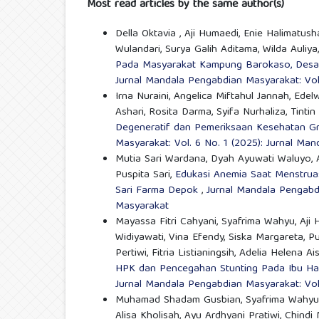
Most read articles by the same author(s)
Della Oktavia , Aji Humaedi, Enie Halimatus
Wulandari, Surya Galih Aditama, Wilda Auliya
Pada Masyarakat Kampung Barokaso, Desa 
Jurnal Mandala Pengabdian Masyarakat: Vol
Irna Nuraini, Angelica Miftahul Jannah, Edel
Ashari, Rosita Darma, Syifa Nurhaliza, Tinti
Degeneratif dan Pemeriksaan Kesehatan Gr
Masyarakat: Vol. 6 No. 1 (2025): Jurnal M
Mutia Sari Wardana, Dyah Ayuwati Waluyo, 
Puspita Sari,
Edukasi Anemia Saat Menstru
Sari Farma Depok
,
Jurnal Mandala Pengabdi
Masyarakat
Mayassa Fitri Cahyani, Syafrima Wahyu, Aji 
Widiyawati, Vina Efendy, Siska Margareta, Pu
Pertiwi, Fitria Listianingsih, Adelia Helena
HPK dan Pencegahan Stunting Pada Ibu Ha
Jurnal Mandala Pengabdian Masyarakat: Vol
Muhamad Shadam Gusbian, Syafrima Wahyu, F
Alisa Kholisah, Ayu Ardhyani Pratiwi, Chind