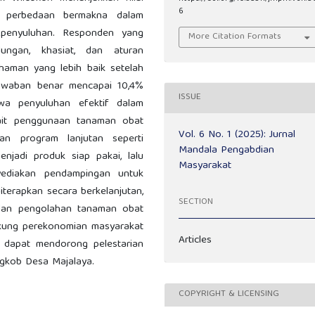
6
nya perbedaan bermakna dalam
penyuluhan. Responden yang
More Citation Formats
ngan, khasiat, dan aturan
aman yang lebih baik setelah
 jawaban benar mencapai 10,4%
ISSUE
hwa penyuluhan efektif dalam
ait penggunaan tanaman obat
Vol. 6 No. 1 (2025): Jurnal
kan program lanjutan seperti
Mandala Pengabdian
njadi produk siap pakai, lalu
Masyarakat
yediakan pendampingan untuk
terapkan secara berkelanjutan,
SECTION
 dan pengolahan tanaman obat
kung perekonomian masyarakat
Articles
 dapat mendorong pelestarian
gkob Desa Majalaya.
COPYRIGHT & LICENSING