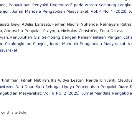
aedi,
Penyuluhan Penyakit Degeneratif pada Warga Kampung Langko
anjur
,
Jurnal Mandala Pengabdian Masyarakat: Vol. 4 No. 1 (2023): Ju
asati, Dewi Adelia Larasati, Farhan Naufal Yuhanda, Ratnayani Ratnay
a, Andoscha Penyulas Prayoga, Nicholas Christofer, Frida Octavia
awan,
Penyuluhan Gizi Seimbang Dengan Pemanfaataan Pangan Loka
 Cikalongkulon Cianjur
,
Jurnal Mandala Pengabdian Masyarakat: Vo
asyarakat
rtirahman, Fitriah Nabiilah, Ika Widya Lestari, Nanda Ulfiyanti, Claudy
itezer Dari Daun Sirih Sebagai Upaya Pencegahan Penyakit Diare D
ngabdian Masyarakat: Vol. 6 No. 2 (2025): Jurnal Mandala Pengabdi
or this article.