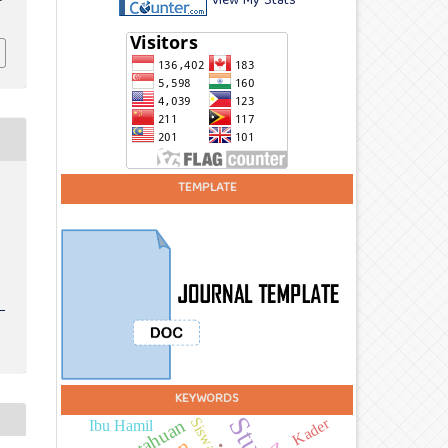
View My Stats
TEMPLATE
KEYWORDS
Siswa
Kader
Ibu Hamil