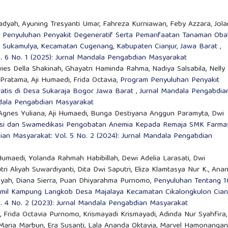
hadyah, Ayuning Tresyanti Umar, Fahreza Kurniawan, Feby Azzara, Jol
,
Penyuluhan Penyakit Degeneratif Serta Pemanfaatan Tanaman Oba
Sukamulya, Kecamatan Cugenang, Kabupaten Cianjur, Jawa Barat
,
. 6 No. 1 (2025): Jurnal Mandala Pengabdian Masyarakat
wies Della Shakinah, Ghayatri Haminda Rahma, Nadiya Salsabila, Nelly
n Pratama, Aji Humaedi, Frida Octavia,
Program Penyuluhan Penyakit
atis di Desa Sukaraja Bogor Jawa Barat
,
Jurnal Mandala Pengabdia
andala Pengabdian Masyarakat
Agnes Yuliana, Aji Humaedi, Bunga Destiyana Anggun Paramyta, Dwi
asi dan Swamedikasi Pengobatan Anemia Kepada Remaja SMK Farma
an Masyarakat: Vol. 5 No. 2 (2024): Jurnal Mandala Pengabdian
Humaedi, Yolanda Rahmah Habibillah, Dewi Adelia Larasati, Dwi
tri Aliyah Suwardiyanti, Dita Dwi Saputri, Eliza Klamtasya Nur K., Ana
 Aisyah, Diana Sierra, Puan Dhiyarahma Purnomo,
Penyuluhan Tentang 
mil Kampung Langkob Desa Majalaya Kecamatan Cikalongkulon Cian
. 4 No. 2 (2023): Jurnal Mandala Pengabdian Masyarakat
rida Octavia Purnomo, Krismayadi Krismayadi, Adinda Nur Syahfira,
i Maria Marbun, Era Susanti, Lala Ananda Oktavia, Marvel Hamonangan