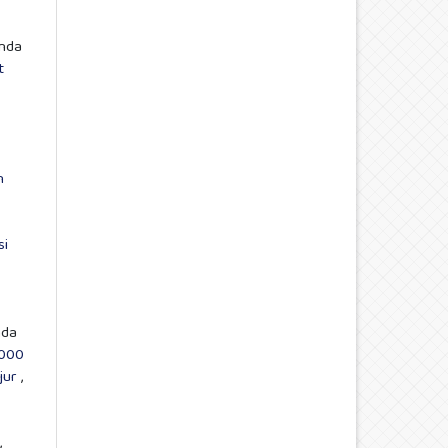
anda
t
n
si
nda
1000
jur
,
,