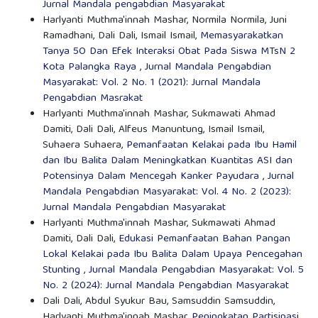
Jurnal Mandala pengabdian Masyarakat
Harlyanti Muthma'innah Mashar, Normila Normila, Juni
Ramadhani, Dali Dali, Ismail Ismail,
Memasyarakatkan
Tanya 5O Dan Efek Interaksi Obat Pada Siswa MTsN 2
Kota Palangka Raya
,
Jurnal Mandala Pengabdian
Masyarakat: Vol. 2 No. 1 (2021): Jurnal Mandala
Pengabdian Masrakat
Harlyanti Muthma'innah Mashar, Sukmawati Ahmad
Damiti, Dali Dali, Alfeus Manuntung, Ismail Ismail,
Suhaera Suhaera,
Pemanfaatan Kelakai pada Ibu Hamil
dan Ibu Balita Dalam Meningkatkan Kuantitas ASI dan
Potensinya Dalam Mencegah Kanker Payudara
,
Jurnal
Mandala Pengabdian Masyarakat: Vol. 4 No. 2 (2023):
Jurnal Mandala Pengabdian Masyarakat
Harlyanti Muthma'innah Mashar, Sukmawati Ahmad
Damiti, Dali Dali,
Edukasi Pemanfaatan Bahan Pangan
Lokal Kelakai pada Ibu Balita Dalam Upaya Pencegahan
Stunting
,
Jurnal Mandala Pengabdian Masyarakat: Vol. 5
No. 2 (2024): Jurnal Mandala Pengabdian Masyarakat
Dali Dali, Abdul Syukur Bau, Samsuddin Samsuddin,
Harlyanti Muthma'innah Mashar,
Peningkatan Partisipasi