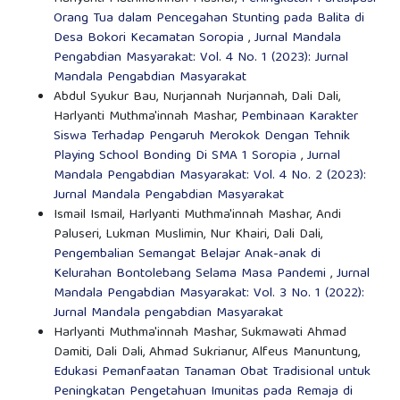
Orang Tua dalam Pencegahan Stunting pada Balita di
Desa Bokori Kecamatan Soropia
,
Jurnal Mandala
Pengabdian Masyarakat: Vol. 4 No. 1 (2023): Jurnal
Mandala Pengabdian Masyarakat
Abdul Syukur Bau, Nurjannah Nurjannah, Dali Dali,
Harlyanti Muthma'innah Mashar,
Pembinaan Karakter
Siswa Terhadap Pengaruh Merokok Dengan Tehnik
Playing School Bonding Di SMA 1 Soropia
,
Jurnal
Mandala Pengabdian Masyarakat: Vol. 4 No. 2 (2023):
Jurnal Mandala Pengabdian Masyarakat
Ismail Ismail, Harlyanti Muthma'innah Mashar, Andi
Paluseri, Lukman Muslimin, Nur Khairi, Dali Dali,
Pengembalian Semangat Belajar Anak-anak di
Kelurahan Bontolebang Selama Masa Pandemi
,
Jurnal
Mandala Pengabdian Masyarakat: Vol. 3 No. 1 (2022):
Jurnal Mandala pengabdian Masyarakat
Harlyanti Muthma'innah Mashar, Sukmawati Ahmad
Damiti, Dali Dali, Ahmad Sukrianur, Alfeus Manuntung,
Edukasi Pemanfaatan Tanaman Obat Tradisional untuk
Peningkatan Pengetahuan Imunitas pada Remaja di