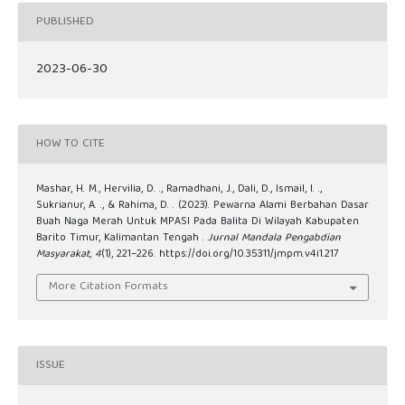
PUBLISHED
2023-06-30
HOW TO CITE
Mashar, H. M., Hervilia, D. ., Ramadhani, J., Dali, D., Ismail, I. .,
Sukrianur, A. ., & Rahima, D. . (2023). Pewarna Alami Berbahan Dasar
Buah Naga Merah Untuk MPASI Pada Balita Di Wilayah Kabupaten
Barito Timur, Kalimantan Tengah .
Jurnal Mandala Pengabdian
Masyarakat
,
4
(1), 221–226. https://doi.org/10.35311/jmpm.v4i1.217
More Citation Formats
ISSUE