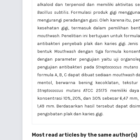
alkaloid dan terpenoid dan memiliki aktivitas s
Bacillus subtilis
. Formulasi produk gigi menggu
mengurangi peradangan gusi. Oleh karena itu, p
kesehatan gigi, termasuk dalam pemilihan bent
mouthwash
. Penelitian ini bertujuan untuk formul
antibakteri penyebab plak dan karies gigi. Jeni
bentuk
Mouthwash
dengan tiga formula konsentr
dengan parameter pengujian yaitu uji organolep
pengujian antibakteri pada
Streptococcus mutans
formula A, B, C dapat dibuat sediaan
mouthwash
da
mentol, berwarna bening kecoklatan, tekstur 
Streptococcus mutans
ATCC 25175 memiliki daya
konsentrasi 10%, 20%, dan 30% sebesar 6,47 mm, 
1,49 mm. Berdasarkan hasil tersebut dapat dis
pengobatan plak dan karies gigi.
Most read articles by the same author(s)