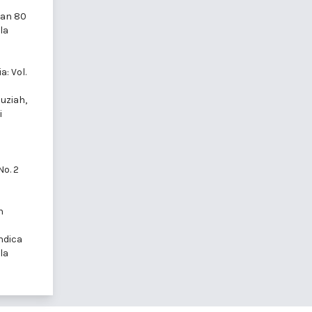
pan 80
la
: Vol.
uziah,
i
No. 2
n
ndica
la