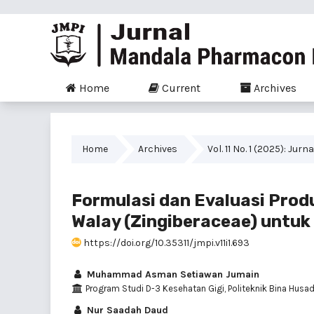
Home
Current
Archives
Home
Archives
Vol. 11 No. 1 (2025): J
Formulasi dan Evaluasi Pro
Walay (Zingiberaceae) untuk
https://doi.org/10.35311/jmpi.v11i1.693
Muhammad Asman Setiawan Jumain
Program Studi D-3 Kesehatan Gigi, Politeknik Bina Husa
Nur Saadah Daud