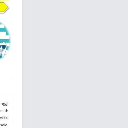
inggi
telah
iliki
oid,