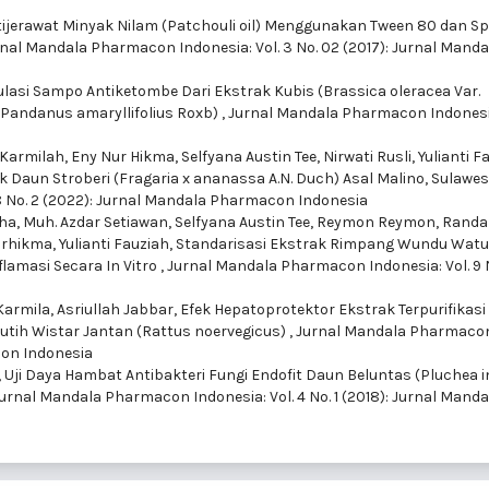
tijerawat Minyak Nilam (Patchouli oil) Menggunakan Tween 80 dan S
nal Mandala Pharmacon Indonesia: Vol. 3 No. 02 (2017): Jurnal Manda
lasi Sampo Antiketombe Dari Ekstrak Kubis (Brassica oleracea Var.
(Pandanus amaryllifolius Roxb)
,
Jurnal Mandala Pharmacon Indonesia
milah, Eny Nur Hikma, Selfyana Austin Tee, Nirwati Rusli, Yulianti Fa
k Daun Stroberi (Fragaria x ananassa A.N. Duch) Asal Malino, Sulawes
8 No. 2 (2022): Jurnal Mandala Pharmacon Indonesia
, Muh. Azdar Setiawan, Selfyana Austin Tee, Reymon Reymon, Randa
rhikma, Yulianti Fauziah,
Standarisasi Ekstrak Rimpang Wundu Watu
flamasi Secara In Vitro
,
Jurnal Mandala Pharmacon Indonesia: Vol. 9 
armila, Asriullah Jabbar,
Efek Hepatoprotektor Ekstrak Terpurifikasi
 Putih Wistar Jantan (Rattus noervegicus)
,
Jurnal Mandala Pharmaco
acon Indonesia
,
Uji Daya Hambat Antibakteri Fungi Endofit Daun Beluntas (Pluchea i
urnal Mandala Pharmacon Indonesia: Vol. 4 No. 1 (2018): Jurnal Manda