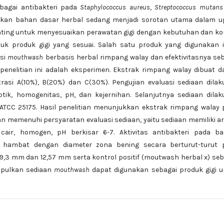
ebagai antibakteri pada
Staphylococcus aureus
,
Streptococcus mutans
nakan bahan dasar herbal sedang menjadi sorotan utama dalam u
enting untuk menyesuaikan perawatan gigi dengan kebutuhan dan ko
uk produk gigi yang sesuai. Salah satu produk yang digunakan i
asi
mouthwash
berbasis herbal rimpang walay dan efektivitasnya se
s penelitian ini adalah eksperimen. Ekstrak rimpang walay dibuat 
asi A(10%), B(20%) dan C(30%). Pengujian evaluasi sediaan dila
tik, homogenitas, pH, dan kejernihan. Selanjutnya sediaan dila
ATCC 25175. Hasil penelitian menunjukkan ekstrak rimpang walay
n memenuhi persyaratan evaluasi sediaan, yaitu sediaan memiliki 
cair, homogen, pH berkisar 6-7. Aktivitas antibakteri pada bak
 hambat dengan diameter zona bening secara berturut-turut 
9,3 mm dan 12,57 mm serta kontrol positif (moutwash herbal x) se
impulkan sediaan
mouthwash
dapat digunakan sebagai produk gigi u