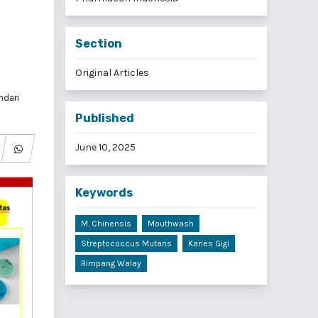
Section
Original Articles
ndari
Published
June 10, 2025
Keywords
M. Chinensis
Mouthwash
Streptococcus Mutans
Karies Gigi
Rimpang Walay