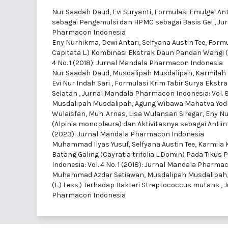
Nur Saadah Daud, Evi Suryanti,
Formulasi Emulgel An
sebagai Pengemulsi dan HPMC sebagai Basis Gel
,
Jur
Pharmacon Indonesia
Eny Nurhikma, Dewi Antari, Selfyana Austin Tee,
Formu
Capitata L.) Kombinasi Ekstrak Daun Pandan Wangi 
4 No. 1 (2018): Jurnal Mandala Pharmacon Indonesia
Nur Saadah Daud, Musdalipah Musdalipah, Karmilah Kar
Evi Nur Indah Sari ,
Formulasi Krim Tabir Surya Ekstra
Selatan
,
Jurnal Mandala Pharmacon Indonesia: Vol. 
Musdalipah Musdalipah, Agung Wibawa Mahatva Yodha
Wulaisfan, Muh. Arnas, Lisa Wulansari Siregar, Eny Nu
(Alpinia monopleura) dan Aktivitasnya sebagai Antiin
(2023): Jurnal Mandala Pharmacon Indonesia
Muhammad Ilyas Yusuf, Selfyana Austin Tee, Karmila K
Batang Galing (Cayratia trifolia L.Domin) Pada Tikus
Indonesia: Vol. 4 No. 1 (2018): Jurnal Mandala Pharm
Muhammad Azdar Setiawan, Musdalipah Musdalipah
(L.) Less.) Terhadap Bakteri Streptococcus mutans
,
J
Pharmacon Indonesia