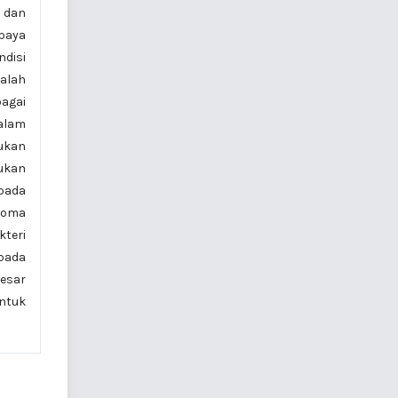
dan
paya
ndisi
alah
bagai
dalam
kukan
kukan
 pada
aroma
teri
pada
besar
ntuk