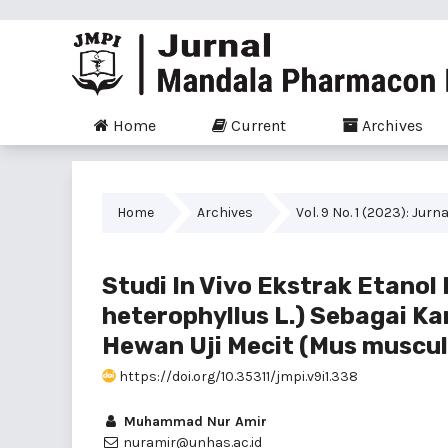
Home
Current
Archives
Home
Archives
Vol. 9 No. 1 (2023): J
Studi In Vivo Ekstrak Etanol
heterophyllus L.) Sebagai K
Hewan Uji Mecit (Mus muscul
https://doi.org/10.35311/jmpi.v9i1.338
Muhammad Nur Amir
nuramir@unhas.ac.id