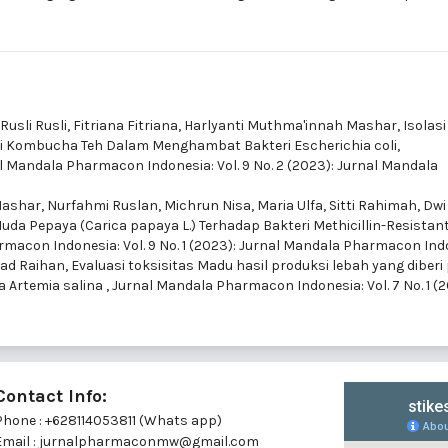
Rusli Rusli, Fitriana Fitriana, Harlyanti Muthma'innah Mashar,
Isolasi
si Kombucha Teh Dalam Menghambat Bakteri Escherichia coli,
l Mandala Pharmacon Indonesia: Vol. 9 No. 2 (2023): Jurnal Mandala
Mashar, Nurfahmi Ruslan, Michrun Nisa, Maria Ulfa, Sitti Rahimah, Dwi
i Muda Pepaya (Carica papaya L.) Terhadap Bakteri Methicillin-Resistan
macon Indonesia: Vol. 9 No. 1 (2023): Jurnal Mandala Pharmacon Ind
mad Raihan,
Evaluasi toksisitas Madu hasil produksi lebah yang diber
a Artemia salina
,
Jurnal Mandala Pharmacon Indonesia: Vol. 7 No. 1 (2
Contact Info:
Phone : +628114053811 (Whats app)
Email : jurnalpharmaconmw@gmail.com