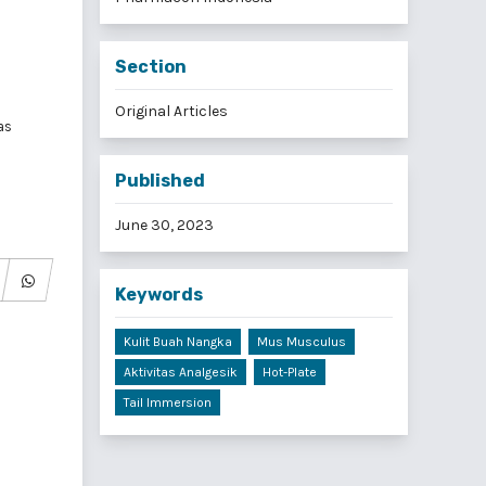
Section
Original Articles
as
Published
June 30, 2023
Keywords
Kulit Buah Nangka
Mus Musculus
Aktivitas Analgesik
Hot-Plate
Tail Immersion