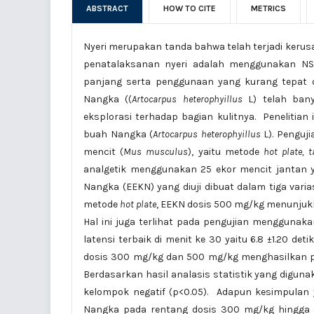
ABSTRACT
HOW TO CITE
METRICS
Nyeri merupakan tanda bahwa telah terjadi kerusa
penatalaksanan nyeri adalah menggunakan NS
panjang serta penggunaan yang kurang tepat 
Nangka ((
Artocarpus heterophyillus
L) telah bany
eksplorasi terhadap bagian kulitnya. Penelitian i
buah Nangka (
Artocarpus heterophyillus
L). Penguj
mencit (
Mus musculus
), yaitu metode
hot plate, 
analgetik menggunakan 25 ekor mencit jantan y
Nangka (EEKN) yang diuji dibuat dalam tiga var
metode
hot plate
, EEKN dosis 500 mg/kg menunjukka
Hal ini juga terlihat pada pengujian mengguna
latensi terbaik di menit ke 30 yaitu 6.8 ±1.20 d
dosis 300 mg/kg dan 500 mg/kg menghasilkan per
Berdasarkan hasil analasis statistik yang diguna
kelompok negatif (p<0.05). Adapun kesimpulan ya
Nangka pada rentang dosis 300 mg/kg hingga 5