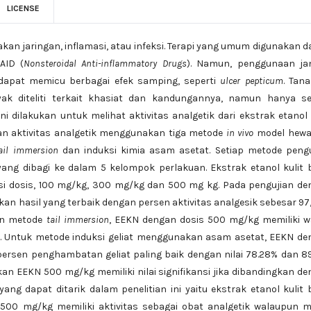
LICENSE
kan jaringan, inflamasi, atau infeksi. Terapi yang umum digunakan 
AID (
Nonsteroidal Anti-inflammatory Drugs
). Namun, penggunaan ja
dapat memicu berbagai efek samping, seperti
ulcer pepticum
. Tan
ak diteliti terkait khasiat dan kandungannya, namun hanya sed
ni dilakukan untuk melihat aktivitas analgetik dari ekstrak etanol 
ian aktivitas analgetik menggunakan tiga metode
in vivo
model hewan
tail immersion
dan induksi kimia asam asetat. Setiap metode pengu
ang dibagi ke dalam 5 kelompok perlakuan. Ekstrak etanol kulit
iasi dosis, 100 mg/kg, 300 mg/kg dan 500 mg kg. Pada pengujian d
n hasil yang terbaik dengan persen aktivitas analgesik sebesar 97
kan metode
tail immersion
, EEKN dengan dosis 500 mg/kg memiliki w
etik. Untuk metode induksi geliat menggunakan asam asetat, EEKN d
sen penghambatan geliat paling baik dengan nilai 78.28% dan 89
kan EEKN 500 mg/kg memiliki nilai signifikansi jika dibandingkan d
ng dapat ditarik dalam penelitian ini yaitu ekstrak etanol kulit
00 mg/kg memiliki aktivitas sebagai obat analgetik walaupun m