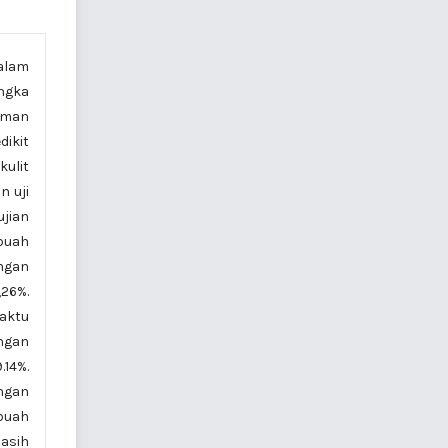
dalam
ngka
aman
ikit
kulit
 uji
jian
 buah
engan
,26%.
aktu
engan
.14%.
engan
 buah
asih