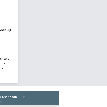
 dan Uji
t
onesia
i pakan
021):