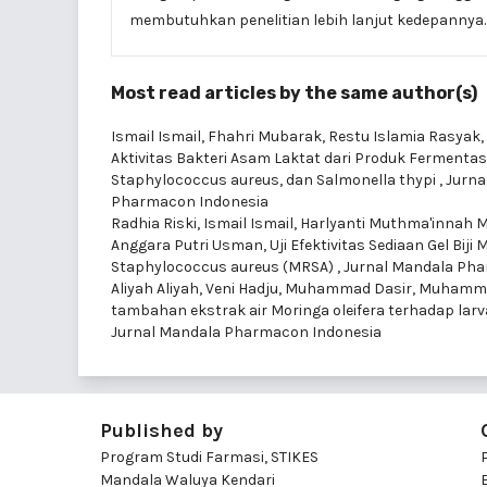
membutuhkan penelitian lebih lanjut kedepannya.
Most read articles by the same author(s)
Ismail Ismail, Fhahri Mubarak, Restu Islamia Rasyak, 
Aktivitas Bakteri Asam Laktat dari Produk Fermenta
Staphylococcus aureus, dan Salmonella thypi
,
Jurna
Pharmacon Indonesia
Radhia Riski, Ismail Ismail, Harlyanti Muthma'innah 
Anggara Putri Usman,
Uji Efektivitas Sediaan Gel Bij
Staphylococcus aureus (MRSA)
,
Jurnal Mandala Phar
Aliyah Aliyah, Veni Hadju, Muhammad Dasir, Muham
tambahan ekstrak air Moringa oleifera terhadap larv
Jurnal Mandala Pharmacon Indonesia
Published by
Program Studi Farmasi, STIKES
Mandala Waluya Kendari