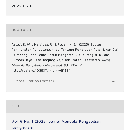
2025-06-16
HOW TO CITE
Astuti, D. W. ., Hervidea, R., & Puteri, H. S. . (2025). Edukasi
Peningkatan Pengetahuan Ibu Tentang Penerapan Pola Makan Gizi
Seimbang Pada Balita Untuk Mengatasi Gizi Kurang di Dusun
Sumber Jaya Desa Tanjung Rejo Kabupaten Pesawaran.
Jurnal
Mandala Pengabdian Masyarakat
,
6
(1), 331–334.
https://doi.org/10.35311/jmpm.v6i1.534
More Citation Formats
ISSUE
Vol. 6 No. 1 (2025): Jurnal Mandala Pengabdian
Masyarakat