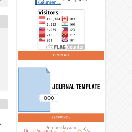
View My Stats
TEMPLATE
KEYWORDS
a
Pemberdayaan
Siswa
Desa Puasana