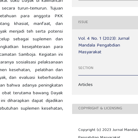
akat suku Dayak di kalimantan
secara turun-temurun. Tujuan
ngetahuan para anggota PKK
ISSUE
ntang khasiat, manfaat, dan
ak menjadi teh serta potensi
Vol. 4 No. 1 (2023): Jurnal
elup sebagai suplemen dan
Mandala Pengabdian
gkatkan kesejahteraan para
Masyarakat
amatan Samboja. Kegiatan ini
aranya sosialisasi pelaksanaan
SECTION
emen kesehatan, pelatihan dan
k, dan evaluasi keberhasilan
Articles
kkan bahwa adanya peningkatan
n obat terutama bawang Dayak
ni diharapkan dapat dijadikan
ebutuhan suplemen kesehatan,
COPYRIGHT & LICENSING
Copyright (c) 2023 Jurnal Mandal
Pengabdian Masyarakat