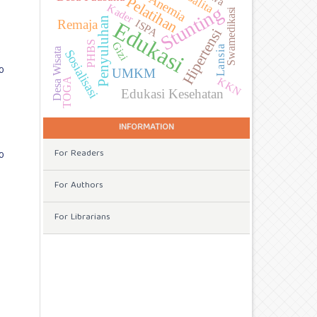
Balita
Anemia
Pelatihan
Kader
Stunting
Swamedikasi
Penyuluhan
Remaja
ISPA
Edukasi
Hipertensi
PHBS
Gizi
Lansia
Desa Wisata
Sosialisasi
0
UMKM
KKN
TOGA
Edukasi Kesehatan
INFORMATION
For Readers
0
For Authors
For Librarians