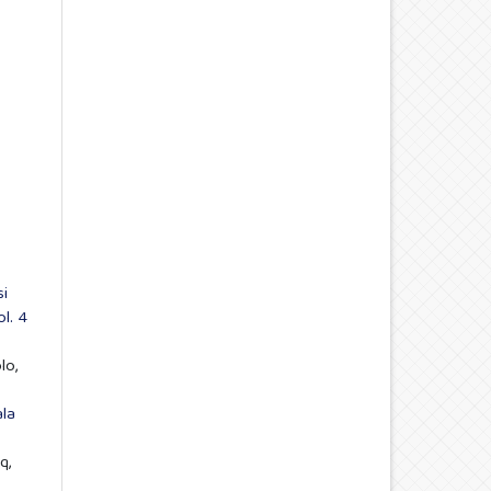
si
l. 4
lo,
ala
q,