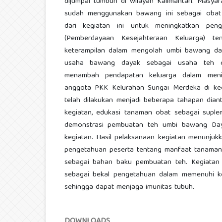
dijumpai tumbuh di wilayah Kalimantan. Masyar
sudah menggunakan bawang ini sebagai obat 
dari kegiatan ini untuk meningkatkan pe
(Pemberdayaan Kesejahteraan Keluarga) te
keterampilan dalam mengolah umbi bawang day
usaha bawang dayak sebagai usaha teh c
menambah pendapatan keluarga dalam menin
anggota PKK Kelurahan Sungai Merdeka di kec
telah dilakukan menjadi beberapa tahapan diant
kegiatan, edukasi tanaman obat sebagai supl
demonstrasi pembuatan teh umbi bawang Daya
kegiatan. Hasil pelaksanaan kegiatan menunju
pengetahuan peserta tentang manfaat tanama
sebagai bahan baku pembuatan teh. Kegiatan i
sebagai bekal pengetahuan dalam memenuhi k
sehingga dapat menjaga imunitas tubuh.
DOWNLOADS