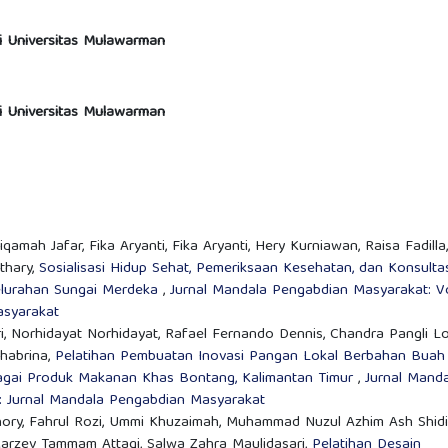
si Universitas Mulawarman
si Universitas Mulawarman
tiqamah Jafar, Fika Aryanti, Fika Aryanti, Hery Kurniawan, Raisa Fadilla,
thary,
Sosialisasi Hidup Sehat, Pemeriksaan Kesehatan, dan Konsulta
elurahan Sungai Merdeka
,
Jurnal Mandala Pengabdian Masyarakat: Vo
asyarakat
ri, Norhidayat Norhidayat, Rafael Fernando Dennis, Chandra Pangli Lo
habrina,
Pelatihan Pembuatan Inovasi Pangan Lokal Berbahan Buah
bagai Produk Makanan Khas Bontang, Kalimantan Timur
,
Jurnal Mand
): Jurnal Mandala Pengabdian Masyarakat
nshory, Fahrul Rozi, Ummi Khuzaimah, Muhammad Nuzul Azhim Ash Shidi
Marzev Tammam Attaqi, Salwa Zahra Maulidasari,
Pelatihan Desain