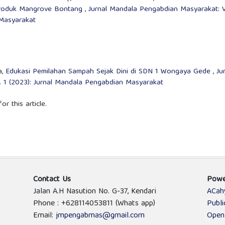
Produk Mangrove Bontang
,
Jurnal Mandala Pengabdian Masyarakat: V
 Masyarakat
a,
Edukasi Pemilahan Sampah Sejak Dini di SDN 1 Wongaya Gede
,
Ju
 1 (2023): Jurnal Mandala Pengabdian Masyarakat
or this article.
Contact Us
Powe
Jalan A.H Nasution No. G-37, Kendari
ACah
Phone : +628114053811 (Whats app)
Publ
Email:
jmpengabmas@gmail.com
Open