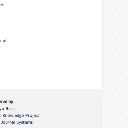
ol.
rnal
red by
ya Basic
ic Knowledge Project
 Journal Systems