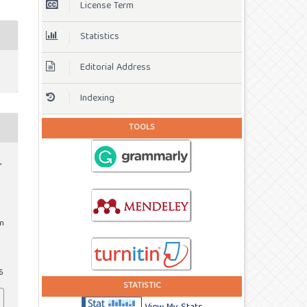
License Term
Statistics
Editorial Address
Indexing
TOOLS
,
n
6
STATISTIC