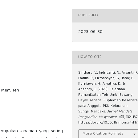
PUBLISHED
2023-06-30
HOW TO CITE
Sinthary, V., Indriyanti, N., Aryanti, F.
Fadilla, R., Firmansyah, G., Jafar, F.,
Kurniawan, H., Aryatika, K., &
Anshory, J. (2023). Pelatihan
Merr, Teh
Pemanfaatan Teh Umbi Bawang
Dayak sebagai Suplemen Kesehata
pada Anggota PKK Kelurahan
Sungai Merdeka.
Jurnal Mandala
Pengabdian Masyarakat
,
4
(1), 132–137.
https://doi.org/10.35311/jmpm.v4i1.17
rupakan tanaman yang sering
More Citation Formats