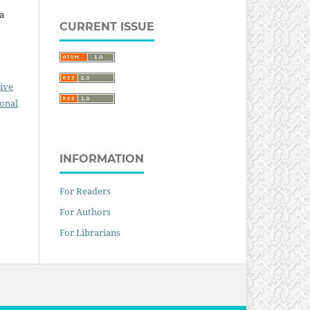
a
CURRENT ISSUE
ive
ional
INFORMATION
For Readers
For Authors
For Librarians