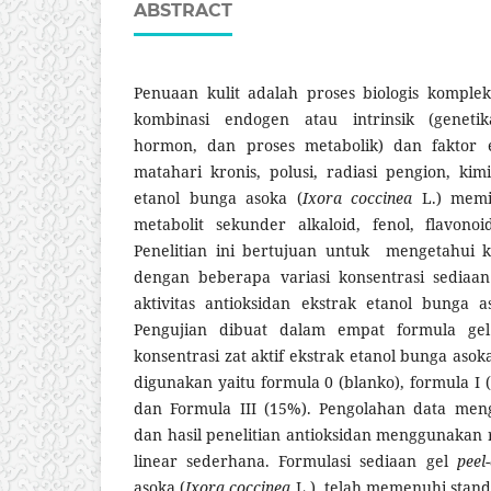
ABSTRACT
Penuaan kulit adalah proses biologis komple
kombinasi endogen atau intrinsik (genetik
hormon, dan proses metabolik) dan faktor ek
matahari kronis, polusi, radiasi pengion, kim
etanol bunga asoka (
Ixora coccinea
L.) memi
metabolit sekunder alkaloid, fenol, flavonoi
Penelitian ini bertujuan untuk mengetahui ka
dengan beberapa variasi konsentrasi sedia
aktivitas antioksidan ekstrak etanol bunga a
Pengujian dibuat dalam empat formula g
konsentrasi zat aktif ekstrak etanol bunga asoka
digunakan yaitu formula 0 (blanko), formula I 
dan Formula III (15%). Pengolahan data me
dan hasil penelitian antioksidan menggunakan
linear sederhana. Formulasi sediaan gel
peel-
asoka (
Ixora coccinea
L.) telah memenuhi standa