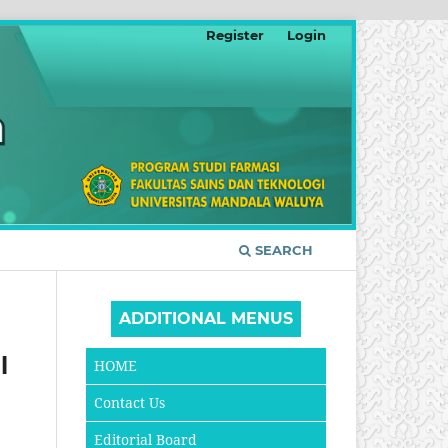
Register
Login
SEARCH
ADDITIONAL MENUS
l
HOME
Contact Us
Editorial Board