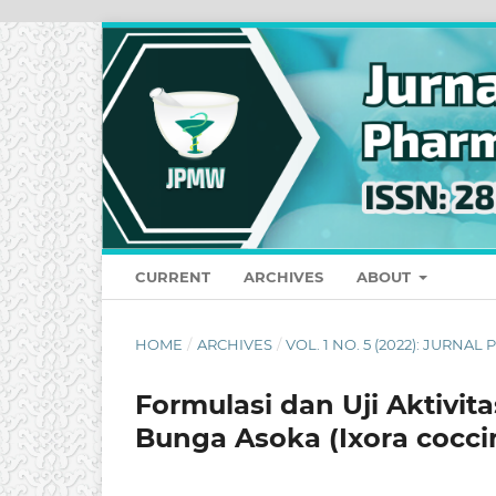
CURRENT
ARCHIVES
ABOUT
HOME
/
ARCHIVES
/
VOL. 1 NO. 5 (2022): JURN
Formulasi dan Uji Aktivit
Bunga Asoka (Ixora cocci