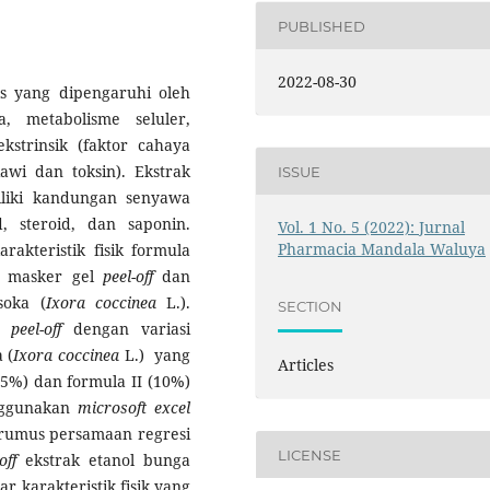
PUBLISHED
2022-08-30
ks yang dipengaruhi oleh
a, metabolisme seluler,
strinsik (faktor cahaya
iawi dan toksin). Ekstrak
ISSUE
liki kandungan senyawa
d, steroid, dan saponin.
Vol. 1 No. 5 (2022): Jurnal
Pharmacia Mandala Waluya
rakteristik fisik formula
an masker gel
peel-off
dan
soka (
Ixora coccinea
L.).
SECTION
el
peel-off
dengan variasi
 (
Ixora coccinea
L.) yang
Articles
(5%) dan formula II (10%)
nggunakan
microsoft excel
 rumus persamaan regresi
LICENSE
off
ekstrak etanol bunga
r karakteristik fisik yang