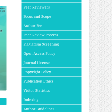
Peer Reviewers
Focus and Scope
Author Fee
Peer Review Process
Plagiarism Screening
Open Access Policy
Journal License
Copyright Policy
Publication Ethics
Visitor Statistics
Indexing
Author Guidelines