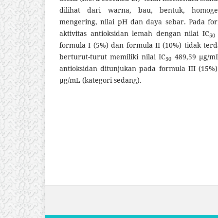
dilihat dari warna, bau, bentuk, homogeni
mengering, nilai pH dan daya sebar. Pada for
aktivitas antioksidan lemah dengan nilai IC
50
formula I (5%) dan formula II (10%) tidak terd
berturut-turut memiliki nilai IC
489,59 µg/mL,
50
antioksidan ditunjukan pada formula III (15%)
µg/mL (kategori sedang).