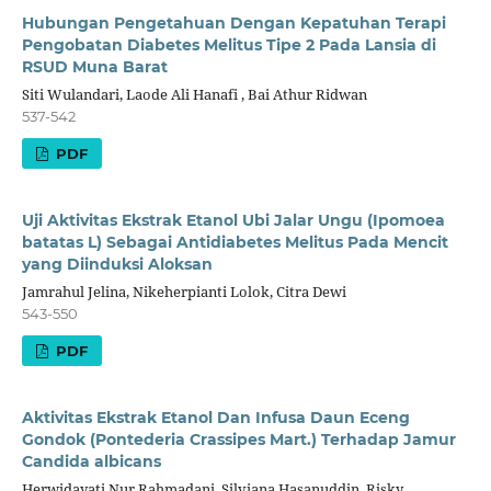
Hubungan Pengetahuan Dengan Kepatuhan Terapi
Pengobatan Diabetes Melitus Tipe 2 Pada Lansia di
RSUD Muna Barat
Siti Wulandari, Laode Ali Hanafi , Bai Athur Ridwan
537-542
PDF
Uji Aktivitas Ekstrak Etanol Ubi Jalar Ungu (Ipomoea
batatas L) Sebagai Antidiabetes Melitus Pada Mencit
yang Diinduksi Aloksan
Jamrahul Jelina, Nikeherpianti Lolok, Citra Dewi
543-550
PDF
Aktivitas Ekstrak Etanol Dan Infusa Daun Eceng
Gondok (Pontederia Crassipes Mart.) Terhadap Jamur
Candida albicans
Herwidayati Nur Rahmadani, Silviana Hasanuddin, Risky