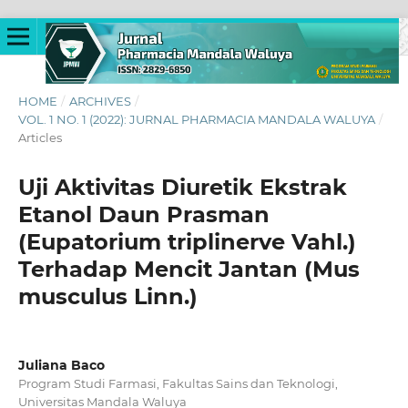
HOME
/
ARCHIVES
/
VOL. 1 NO. 1 (2022): JURNAL PHARMACIA MANDALA WALUYA
/
Articles
Uji Aktivitas Diuretik Ekstrak
Etanol Daun Prasman
(Eupatorium triplinerve Vahl.)
Terhadap Mencit Jantan (Mus
musculus Linn.)
Juliana Baco
Program Studi Farmasi, Fakultas Sains dan Teknologi,
Universitas Mandala Waluya