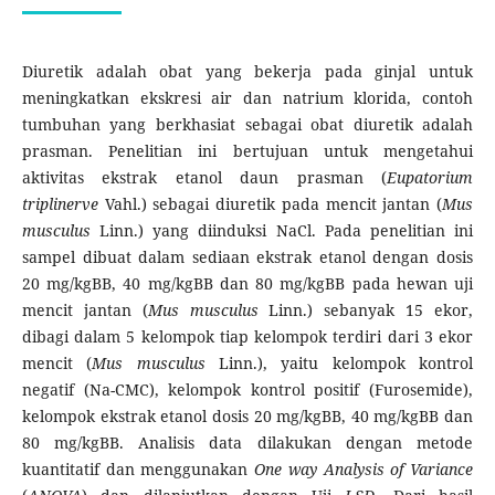
Diuretik adalah obat yang bekerja pada ginjal untuk
meningkatkan ekskresi air dan natrium klorida, contoh
tumbuhan yang berkhasiat sebagai obat diuretik adalah
prasman. Penelitian ini bertujuan untuk mengetahui
aktivitas ekstrak etanol daun prasman (
Eupatorium
triplinerve
Vahl.) sebagai diuretik pada mencit jantan (
Mus
musculus
Linn.) yang diinduksi NaCl. Pada penelitian ini
sampel dibuat dalam sediaan ekstrak etanol dengan dosis
20 mg/kgBB, 40 mg/kgBB dan 80 mg/kgBB pada hewan uji
mencit jantan (
Mus musculus
Linn.) sebanyak 15 ekor,
dibagi dalam 5 kelompok tiap kelompok terdiri dari 3 ekor
mencit (
Mus musculus
Linn.), yaitu kelompok kontrol
negatif (Na-CMC), kelompok kontrol positif (Furosemide),
kelompok ekstrak etanol dosis 20 mg/kgBB, 40 mg/kgBB dan
80 mg/kgBB. Analisis data dilakukan dengan metode
kuantitatif dan menggunakan
One way Analysis of Variance