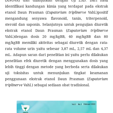
(
ANOVA
) dan dilanjutkan dengan Uji
LSD
. Dari hasil
identifikasi kandungan kimia yang terdapat pada ekstrak
etanol Daun Prasman (
Eupatorium triplinerve
Vahl.)positif
mengandung senyawa flavonoid, tanin, triterpenoid,
steroid dan saponin. Selanjutnya untuk pengujian diuretik
ekstrak etanol Daun Prasman (
Eupatorium triplinerve
Vahl.)dengan dosis 20 mg/kgBB, 40 mg/kgBB dan 80
mg/kgBB memiliki aktivitas sebagai diuretik dengan rata-
rata volume urin yaitu sebesar 3,87 mL, 2,57 mL dan 4,37
mL. Adapun saran dari penelitian ini yaitu perlu dilakukan
penelitian efek diuretik dengan menggunakan dosis yang
lebih tinggi dengan metode yang berbeda serta dilakukan
uji toksisitas untuk menunjukan tingkat keamanan
penggunaan ekstrak etanol Daun Prasman (
Eupatorium
triplinerve
Vahl.) sebagai sediaan obat tradisional.