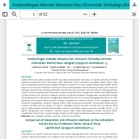
Perbandingan Metode Maserasi Dan Ultrasonik Terhadap Aktivitas Antioksidan Ekstrak Daun Cengkeh (Syzygium aromaticum L.)