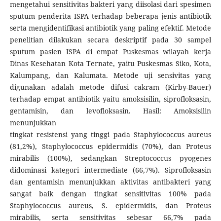
mengetahui sensitivitas bakteri yang diisolasi dari spesimen
sputum penderita ISPA terhadap beberapa jenis antibiotik
serta mengidentifikasi antibiotik yang paling efektif. Metode
penelitian dilakukan secara deskriptif pada 30 sampel
sputum pasien ISPA di empat Puskesmas wilayah kerja
Dinas Kesehatan Kota Ternate, yaitu Puskesmas Siko, Kota,
Kalumpang, dan Kalumata. Metode uji sensivitas yang
digunakan adalah metode difusi cakram (Kirby-Bauer)
terhadap empat antibiotik yaitu amoksisilin, siprofloksasin,
gentamisin, dan levofloksasin. Hasil: Amoksisilin
menunjukkan
tingkat resistensi yang tinggi pada Staphylococcus aureus
(81,2%), Staphylococcus epidermidis (70%), dan Proteus
mirabilis (100%), sedangkan Streptococcus pyogenes
didominasi kategori intermediate (66,7%). Siprofloksasin
dan gentamisin menunjukkan aktivitas antibakteri yang
sangat baik dengan tingkat sensitivitas 100% pada
Staphylococcus aureus, S. epidermidis, dan Proteus
mirabilis, serta sensitivitas sebesar 66,7% pada