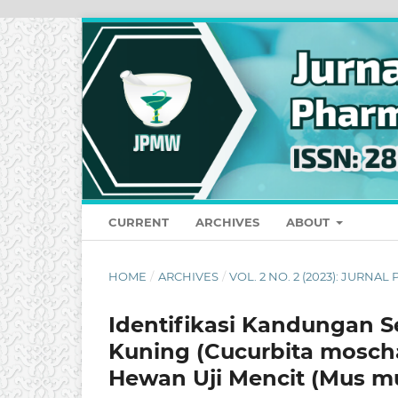
CURRENT
ARCHIVES
ABOUT
HOME
/
ARCHIVES
/
VOL. 2 NO. 2 (2023): JUR
Identifikasi Kandungan 
Kuning (Cucurbita moscha
Hewan Uji Mencit (Mus m