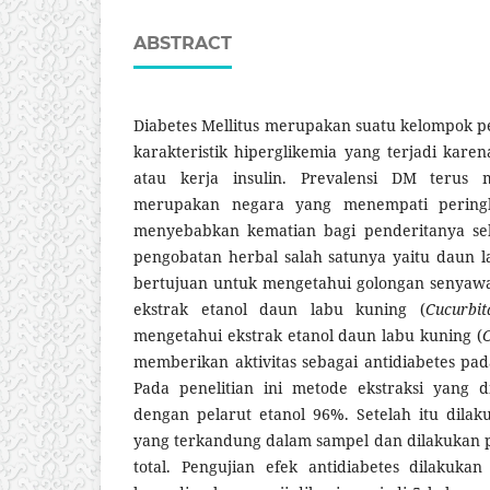
ABSTRACT
Diabetes Mellitus merupakan suatu kelompok p
karakteristik hiperglikemia yang terjadi karen
atau kerja insulin. Prevalensi DM terus m
merupakan negara yang menempati peringk
menyebabkan kematian bagi penderitanya seh
pengobatan herbal salah satunya yaitu daun la
bertujuan untuk mengetahui golongan senyaw
ekstrak etanol daun labu kuning (
Cucurbi
mengetahui ekstrak etanol daun labu kuning (
C
memberikan aktivitas sebagai antidiabetes pad
Pada penelitian ini metode ekstraksi yang d
dengan pelarut etanol 96%. Setelah itu dilak
yang terkandung dalam sampel dan dilakukan p
total. Pengujian efek antidiabetes dilakuka