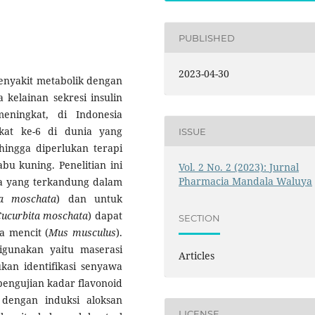
PUBLISHED
2023-04-30
enyakit metabolik dengan
a kelainan sekresi insulin
eningkat, di Indonesia
at ke-6 di dunia yang
ISSUE
ingga diperlukan terapi
bu kuning. Penelitian ini
Vol. 2 No. 2 (2023): Jurnal
Pharmacia Mandala Waluya
a yang terkandung dalam
ta moschata
) dan untuk
ucurbita moschata
) dapat
SECTION
a mencit (
Mus musculus
).
igunakan yaitu maserasi
Articles
ukan identifikasi senyawa
engujian kadar flavonoid
n dengan induksi aloksan
LICENSE