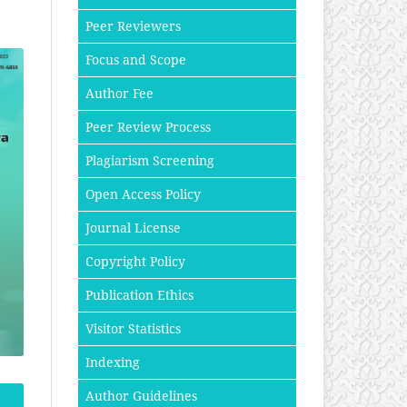
Peer Reviewers
Focus and Scope
Author Fee
Peer Review Process
Plagiarism Screening
Open Access Policy
Journal License
Copyright Policy
Publication Ethics
Visitor Statistics
Indexing
Author Guidelines