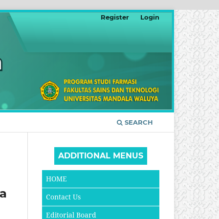
Register
Login
SEARCH
ADDITIONAL MENUS
HOME
da
Contact Us
Editorial Board