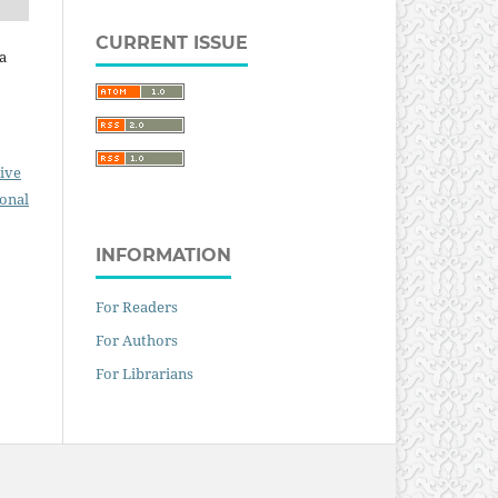
CURRENT ISSUE
a
ive
ional
INFORMATION
For Readers
For Authors
For Librarians