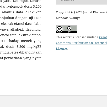
k yaitu kelompok kontrol
, dan kelompok dosis 3.200
Analisis data dilakukan
Copyright (c) 2023 Jurnal Pharmaci
anjutkan dengan uji LSD.
Mandala Waluya
 ekstrak etanol daun labu
awa alkaloid, flavonoid,
onoid total ekstrak etanol
This work is licensed under a
Creat
tes terhadap mencit yang
Commons Attribution 4.0 Internat
ak dosis 3.200 mg/kgBB
License
.
antidiabetes dibandingkan
nyai perbedaan yang nyata