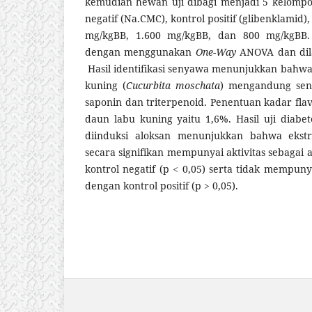
kemudian hewan uji dibagi menjadi 5 kelompo
negatif (Na.CMC), kontrol positif (glibenklamid)
mg/kgBB, 1.600 mg/kgBB, dan 800 mg/kgBB. 
dengan menggunakan
One-Way
ANOVA dan dil
Hasil identifikasi senyawa menunjukkan bahwa
kuning (
Cucurbita moschata
) mengandung seny
saponin dan triterpenoid. Penentuan kadar flav
daun labu kuning yaitu 1,6%. Hasil uji diabe
diinduksi aloksan menunjukkan bahwa ekstr
secara signifikan mempunyai aktivitas sebagai 
kontrol negatif (p < 0,05) serta tidak mempu
dengan kontrol positif (p > 0,05).