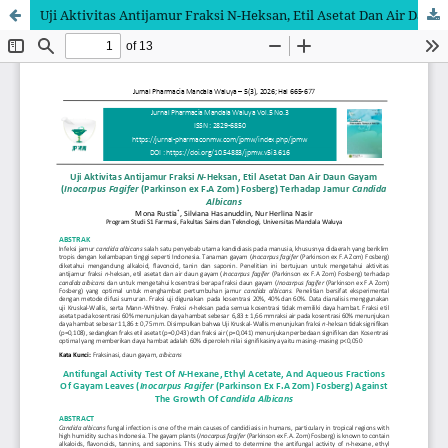
Uji Aktivitas Antijamur Fraksi N-Heksan, Etil Asetat Dan Air Daun Gayam (Inocarpus Fagifer (Parkinson ex F.A Zom) Fosberg) Terhadap Jamur Candida Albicans