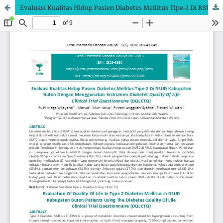
Evaluasi Kualitas Hidup Pasien Diabetes Mellitus Tipe-2 Di RSUD Kabupaten Buton Dengan Menggunakan Instrumen Diabetes Quality Of Life Clinical Trial Questionnaire (DQLCTQ)