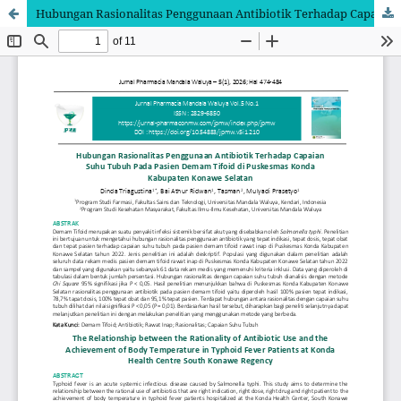
Hubungan Rasionalitas Penggunaan Antibiotik Terhadap Capaian Suhu Tubuh Pada Pasien Demam Tifoid di Puskesmas Konda Kabupaten Konawe Selatan