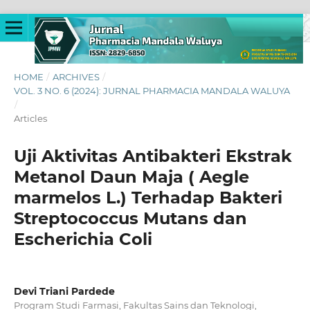
HOME
/
ARCHIVES
/
VOL. 3 NO. 6 (2024): JURNAL PHARMACIA MANDALA WALUYA
/
Articles
Uji Aktivitas Antibakteri Ekstrak
Metanol Daun Maja ( Aegle
marmelos L.) Terhadap Bakteri
Streptococcus Mutans dan
Escherichia Coli
Devi Triani Pardede
Program Studi Farmasi, Fakultas Sains dan Teknologi,