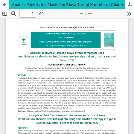
Analisis Efektivitas Hasil dan Biaya Terapi Kombinasi Obat Antidiabetes Oral Pada Pasien Diabetes Mellitus Tipe II Di RSUD Kota Kendari Tahun 2022