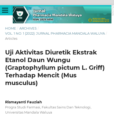
HOME
/
ARCHIVES
/
VOL. 1 NO. 1 (2022): JURNAL PHARMACIA MANDALA WALUYA
/
Articles
Uji Aktivitas Diuretik Ekstrak
Etanol Daun Wungu
(Graptophyllum pictum L. Griff)
Terhadap Mencit (Mus
musculus)
Rismayanti Fauziah
Progra Studi Farmasi, Fakultas Sains Dan Teknologi,
Universitas Mandala Waluya