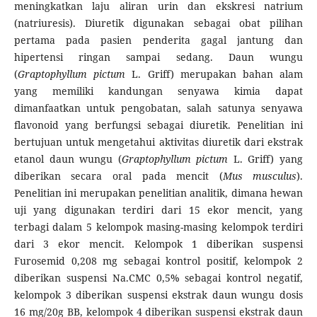
meningkatkan laju aliran urin dan ekskresi natrium
(natriuresis). Diuretik digunakan sebagai obat pilihan
pertama pada pasien penderita gagal jantung dan
hipertensi ringan sampai sedang. Daun wungu
(
Graptophyllum pictum
L. Griff) merupakan bahan alam
yang memiliki kandungan senyawa kimia dapat
dimanfaatkan untuk pengobatan, salah satunya senyawa
flavonoid yang berfungsi sebagai diuretik. Penelitian ini
bertujuan untuk mengetahui aktivitas diuretik dari ekstrak
etanol daun wungu (
Graptophyllum pictum
L. Griff) yang
diberikan secara oral pada mencit (
Mus musculus
).
Penelitian ini merupakan penelitian analitik, dimana hewan
uji yang digunakan terdiri dari 15 ekor mencit, yang
terbagi dalam 5 kelompok masing-masing kelompok terdiri
dari 3 ekor mencit. Kelompok 1 diberikan suspensi
Furosemid 0,208 mg sebagai kontrol positif, kelompok 2
diberikan suspensi Na.CMC 0,5% sebagai kontrol negatif,
kelompok 3 diberikan suspensi ekstrak daun wungu dosis
16 mg/20g BB, kelompok 4 diberikan suspensi ekstrak daun