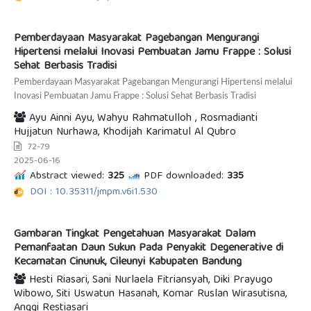
Pemberdayaan Masyarakat Pagebangan Mengurangi
Hipertensi melalui Inovasi Pembuatan Jamu Frappe : Solusi
Sehat Berbasis Tradisi
Pemberdayaan Masyarakat Pagebangan Mengurangi Hipertensi melalui
Inovasi Pembuatan Jamu Frappe : Solusi Sehat Berbasis Tradisi
Ayu Ainni Ayu, Wahyu Rahmatulloh , Rosmadianti
Hujjatun Nurhawa, Khodijah Karimatul Al Qubro
72-79
2025-06-16
Abstract viewed:
325
PDF downloaded:
335
DOI : 10.35311/jmpm.v6i1.530
Gambaran Tingkat Pengetahuan Masyarakat Dalam
Pemanfaatan Daun Sukun Pada Penyakit Degenerative di
Kecamatan Cinunuk, Cileunyi Kabupaten Bandung
Hesti Riasari, Sani Nurlaela Fitriansyah, Diki Prayugo
Wibowo, Siti Uswatun Hasanah, Komar Ruslan Wirasutisna,
Anggi Restiasari