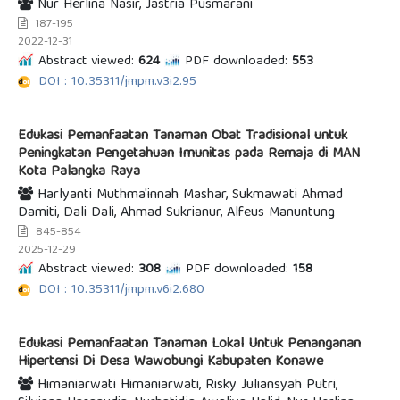
Nur Herlina Nasir, Jastria Pusmarani
187-195
2022-12-31
Abstract viewed:
624
PDF downloaded:
553
DOI : 10.35311/jmpm.v3i2.95
Edukasi Pemanfaatan Tanaman Obat Tradisional untuk
Peningkatan Pengetahuan Imunitas pada Remaja di MAN
Kota Palangka Raya
Harlyanti Muthma'innah Mashar, Sukmawati Ahmad
Damiti, Dali Dali, Ahmad Sukrianur, Alfeus Manuntung
845-854
2025-12-29
Abstract viewed:
308
PDF downloaded:
158
DOI : 10.35311/jmpm.v6i2.680
Edukasi Pemanfaatan Tanaman Lokal Untuk Penanganan
Hipertensi Di Desa Wawobungi Kabupaten Konawe
Himaniarwati Himaniarwati, Risky Juliansyah Putri,