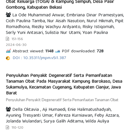
Obat Keluarga (TOGA) di Kampung Sempuh, Desa Pasir
Gombong, Kabupaten Bekasi
La Ode Muhammad Anwar, Embriana Dinar Pramestyani,
Cicih Paulina Tamba, Nur Aisah Nasution, Nurul Hikmah, Pipit
Romadhona, Riezky Wachyu Ardyanto, Risky Istiqomah,
Serly Yuni Antasari, Sulistia Nur Utami, Yoan Paulina
151-156
2024-06-30
Abstract viewed:
1148
PDF downloaded:
728
DOI : 10.35311/jmpm.v5i1.387
Penyuluhan Penyakit Degeneratif Serta Pemanfaatan
Tanaman Obat Pada Masyarakat Kampung Barokaso, Desa
Sukamulya, Kecamatan Cugenang, Kabupaten Cianjur, Jawa
Barat
Penyuluhan Penyakit Degeneratif Serta Pemanfaatan Tanaman Obat
Della Oktavia , Aji Humaedi, Enie Halimatushadyah,
Ayuning Tresyanti Umar, Fahreza Kurniawan, Feby Azzara,
Jolanda Wulandari, Surya Galih Aditama, Wilda Auliya
110-120