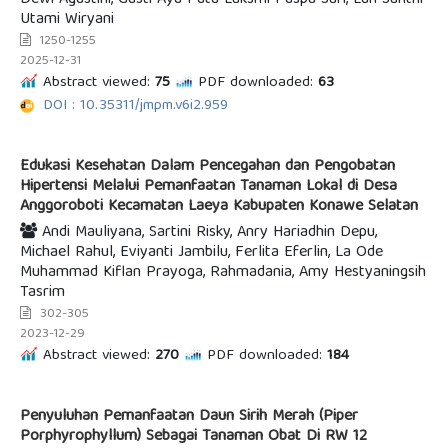
Dewi Agustini, Gusti Ayu Putu Laksmi Puspa Sari, Luh Santhi
Utami Wiryani
1250-1255
2025-12-31
Abstract viewed:
75
PDF downloaded:
63
DOI : 10.35311/jmpm.v6i2.959
Edukasi Kesehatan Dalam Pencegahan dan Pengobatan
Hipertensi Melalui Pemanfaatan Tanaman Lokal di Desa
Anggoroboti Kecamatan Laeya Kabupaten Konawe Selatan
Andi Mauliyana, Sartini Risky, Anry Hariadhin Depu,
Michael Rahul, Eviyanti Jambilu, Ferlita Eferlin, La Ode
Muhammad Kiflan Prayoga, Rahmadania, Amy Hestyaningsih
Tasrim
302-305
2023-12-29
Abstract viewed:
270
PDF downloaded:
184
Penyuluhan Pemanfaatan Daun Sirih Merah (Piper
Porphyrophyllum) Sebagai Tanaman Obat Di RW 12