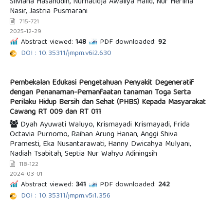
Silviana Hasanudin, Nurhatidja Awaliya Halid, Nur Herlina
Nasir, Jastria Pusmarani
715-721
2025-12-29
Abstract viewed:
148
PDF downloaded:
92
DOI : 10.35311/jmpm.v6i2.630
Pembekalan Edukasi Pengetahuan Penyakit Degeneratif
dengan Penanaman-Pemanfaatan tanaman Toga Serta
Perilaku Hidup Bersih dan Sehat (PHBS) Kepada Masyarakat
Cawang RT 009 dan RT 011
Dyah Ayuwati Waluyo, Krismayadi Krismayadi, Frida
Octavia Purnomo, Raihan Arung Hanan, Anggi Shiva
Pramesti, Eka Nusantarawati, Hanny Dwicahya Mulyani,
Nadiah Tsabitah, Septia Nur Wahyu Adiningsih
118-122
2024-03-01
Abstract viewed:
341
PDF downloaded:
242
DOI : 10.35311/jmpm.v5i1.356