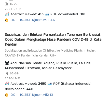
16-22
2024-04-17
Abstract viewed:
416
PDF downloaded:
316
DOI : 10.35311/jmpm.v5i1.337
Sosialisasi dan Edukasi Pemanfaatan Tanaman Berkhasiat
Obat Dalam Menghadapi Masa Pandemi COVID-19 di Kota
Kendari
Socialization and Education Of Effective Medicine Plants In Facing
COVID-19 Pandemic in Kendari City
Andi Nafisah Tendri Adjeng, Ruslin Ruslin, La Ode
Muhammad Fitrawan, Asniar Pascayantri
62-69
2020-12-31
Abstract viewed:
2480
PDF (Bahasa Indonesia)
downloaded:
4411
DOI : 10.35311/jmpm.v1i2.13