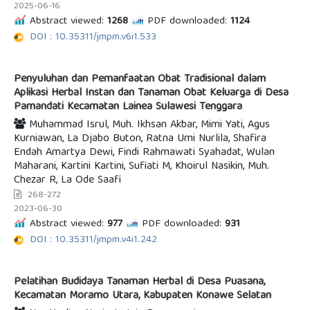
2025-06-16
Abstract viewed:
1268
PDF downloaded:
1124
DOI : 10.35311/jmpm.v6i1.533
Penyuluhan dan Pemanfaatan Obat Tradisional dalam
Aplikasi Herbal Instan dan Tanaman Obat Keluarga di Desa
Pamandati Kecamatan Lainea Sulawesi Tenggara
Muhammad Isrul, Muh. Ikhsan Akbar, Mimi Yati, Agus
Kurniawan, La Djabo Buton, Ratna Umi Nurlila, Shafira
Endah Amartya Dewi, Findi Rahmawati Syahadat, Wulan
Maharani, Kartini Kartini, Sufiati M, Khoirul Nasikin, Muh.
Chezar R, La Ode Saafi
268-272
2023-06-30
Abstract viewed:
977
PDF downloaded:
931
DOI : 10.35311/jmpm.v4i1.242
Pelatihan Budidaya Tanaman Herbal di Desa Puasana,
Kecamatan Moramo Utara, Kabupaten Konawe Selatan