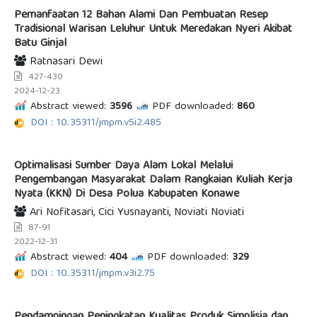
Pemanfaatan 12 Bahan Alami Dan Pembuatan Resep
Tradisional Warisan Leluhur Untuk Meredakan Nyeri Akibat
Batu Ginjal
Ratnasari Dewi
427-430
2024-12-23
Abstract viewed:
3596
PDF downloaded:
860
DOI : 10.35311/jmpm.v5i2.485
Optimalisasi Sumber Daya Alam Lokal Melalui
Pengembangan Masyarakat Dalam Rangkaian Kuliah Kerja
Nyata (KKN) Di Desa Polua Kabupaten Konawe
Ari Nofitasari, Cici Yusnayanti, Noviati Noviati
87-91
2022-12-31
Abstract viewed:
404
PDF downloaded:
329
DOI : 10.35311/jmpm.v3i2.75
Pendampingan Peningkatan Kualitas Produk Simplisia dan