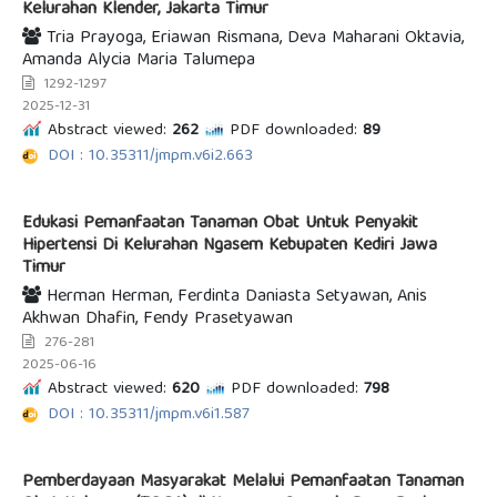
Kelurahan Klender, Jakarta Timur
Tria Prayoga, Eriawan Rismana, Deva Maharani Oktavia,
Amanda Alycia Maria Talumepa
1292-1297
2025-12-31
Abstract viewed:
262
PDF downloaded:
89
DOI : 10.35311/jmpm.v6i2.663
Edukasi Pemanfaatan Tanaman Obat Untuk Penyakit
Hipertensi Di Kelurahan Ngasem Kebupaten Kediri Jawa
Timur
Herman Herman, Ferdinta Daniasta Setyawan, Anis
Akhwan Dhafin, Fendy Prasetyawan
276-281
2025-06-16
Abstract viewed:
620
PDF downloaded:
798
DOI : 10.35311/jmpm.v6i1.587
Pemberdayaan Masyarakat Melalui Pemanfaatan Tanaman