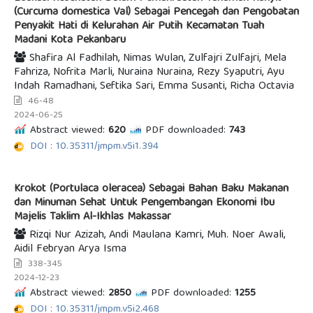
(Curcuma domestica Val) Sebagai Pencegah dan Pengobatan
Penyakit Hati di Kelurahan Air Putih Kecamatan Tuah
Madani Kota Pekanbaru
Shafira Al Fadhilah, Nimas Wulan, Zulfajri Zulfajri, Mela
Fahriza, Nofrita Marli, Nuraina Nuraina, Rezy Syaputri, Ayu
Indah Ramadhani, Seftika Sari, Emma Susanti, Richa Octavia
46-48
2024-06-25
Abstract viewed:
620
PDF downloaded:
743
DOI : 10.35311/jmpm.v5i1.394
Krokot (Portulaca oleracea) Sebagai Bahan Baku Makanan
dan Minuman Sehat Untuk Pengembangan Ekonomi Ibu
Majelis Taklim Al-Ikhlas Makassar
Rizqi Nur Azizah, Andi Maulana Kamri, Muh. Noer Awali,
Aidil Febryan Arya Isma
338-345
2024-12-23
Abstract viewed:
2850
PDF downloaded:
1255
DOI : 10.35311/jmpm.v5i2.468