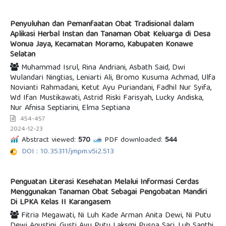
Penyuluhan dan Pemanfaatan Obat Tradisional dalam
Aplikasi Herbal Instan dan Tanaman Obat Keluarga di Desa
Wonua Jaya, Kecamatan Moramo, Kabupaten Konawe
Selatan
Muhammad Isrul, Rina Andriani, Asbath Said, Dwi
Wulandari Ningtias, Leniarti Ali, Bromo Kusuma Achmad, Ulfa
Novianti Rahmadani, Ketut Ayu Puriandani, Fadhil Nur Syifa,
Wd Ifan Mustikawati, Astrid Riski Farisyah, Lucky Andiska,
Nur Afnisa Septiarini, Elma Septiana
454-457
2024-12-23
Abstract viewed:
570
PDF downloaded:
544
DOI : 10.35311/jmpm.v5i2.513
Penguatan Literasi Kesehatan Melalui Informasi Cerdas
Menggunakan Tanaman Obat Sebagai Pengobatan Mandiri
Di LPKA Kelas II Karangasem
Fitria Megawati, Ni Luh Kade Arman Anita Dewi, Ni Putu