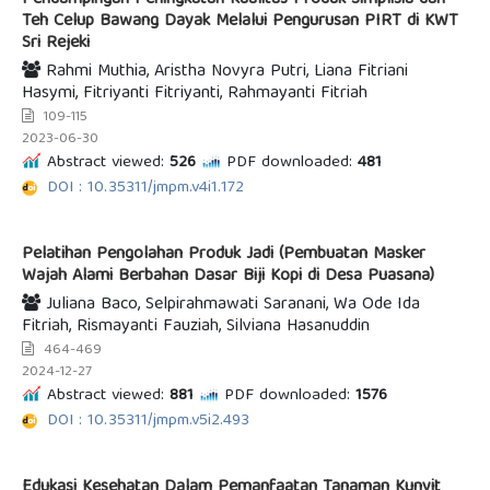
Teh Celup Bawang Dayak Melalui Pengurusan PIRT di KWT
Sri Rejeki
Rahmi Muthia, Aristha Novyra Putri, Liana Fitriani
Hasymi, Fitriyanti Fitriyanti, Rahmayanti Fitriah
109-115
2023-06-30
Abstract viewed:
526
PDF downloaded:
481
DOI : 10.35311/jmpm.v4i1.172
Pelatihan Pengolahan Produk Jadi (Pembuatan Masker
Wajah Alami Berbahan Dasar Biji Kopi di Desa Puasana)
Juliana Baco, Selpirahmawati Saranani, Wa Ode Ida
Fitriah, Rismayanti Fauziah, Silviana Hasanuddin
464-469
2024-12-27
Abstract viewed:
881
PDF downloaded:
1576
DOI : 10.35311/jmpm.v5i2.493
Edukasi Kesehatan Dalam Pemanfaatan Tanaman Kunyit