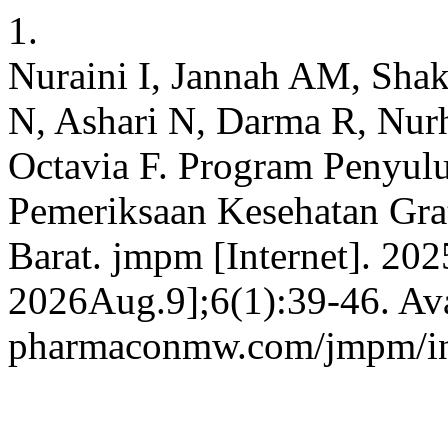
1.
Nuraini I, Jannah AM, Sha
N, Ashari N, Darma R, Nurh
Octavia F. Program Penyulu
Pemeriksaan Kesehatan Grat
Barat. jmpm [Internet]. 202
2026Aug.9];6(1):39-46. Avai
pharmaconmw.com/jmpm/ind