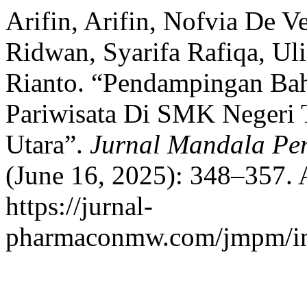
Arifin, Arifin, Nofvia De 
Ridwan, Syarifa Rafiqa, Ul
Rianto. “Pendampingan Baha
Pariwisata Di SMK Negeri 
Utara”.
Jurnal Mandala Pe
(June 16, 2025): 348–357. 
https://jurnal-
pharmaconmw.com/jmpm/ind