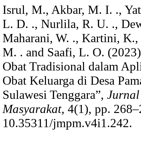
Isrul, M., Akbar, M. I. ., Ya
L. D. ., Nurlila, R. U. ., Dew
Maharani, W. ., Kartini, K.,
M. . and Saafi, L. O. (202
Obat Tradisional dalam Apl
Obat Keluarga di Desa Pam
Sulawesi Tenggara”,
Jurna
Masyarakat
, 4(1), pp. 268–
10.35311/jmpm.v4i1.242.