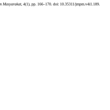
n Masyarakat
, 4(1), pp. 166–170. doi: 10.35311/jmpm.v4i1.189.