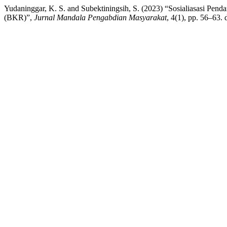
Yudaninggar, K. S. and Subektiningsih, S. (2023) “Sosialiasasi P
(BKR)”,
Jurnal Mandala Pengabdian Masyarakat
, 4(1), pp. 56–63.