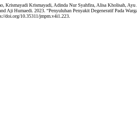
Krismayadi Krismayadi, Adinda Nur Syahfira, Alisa Kholisah, Ayu A
 and Aji Humaedi. 2023. “Penyuluhan Penyakit Degeneratif Pada W
ps://doi.org/10.35311/jmpm.v4i1.223.