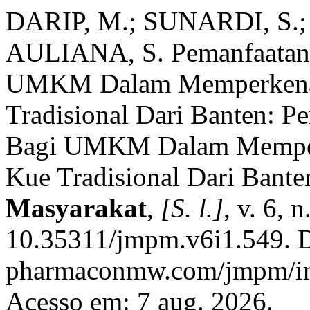
DARIP, M.; SUNARDI, S.;
AULIANA, S. Pemanfaatan 
UMKM Dalam Memperkenal
Tradisional Dari Banten: P
Bagi UMKM Dalam Memper
Kue Tradisional Dari Bante
Masyarakat
,
[S. l.]
, v. 6, 
10.35311/jmpm.v6i1.549. Di
pharmaconmw.com/jmpm/ind
Acesso em: 7 aug. 2026.