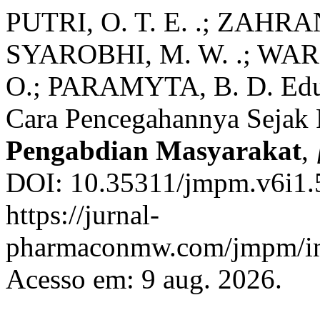
PUTRI, O. T. E. .; ZAHRA
SYAROBHI, M. W. .; WA
O.; PARAMYTA, B. D. Eduk
Cara Pencegahannya Sejak
Pengabdian Masyarakat
,
DOI: 10.35311/jmpm.v6i1.5
https://jurnal-
pharmaconmw.com/jmpm/ind
Acesso em: 9 aug. 2026.