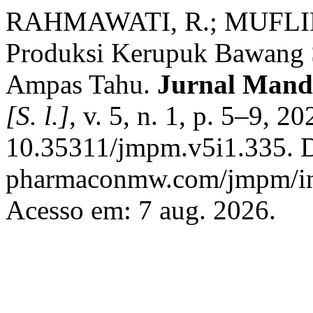
RAHMAWATI, R.; MUFLIH
Produksi Kerupuk Bawang 
Ampas Tahu.
Jurnal Mand
[S. l.]
, v. 5, n. 1, p. 5–9, 2
10.35311/jmpm.v5i1.335. Di
pharmaconmw.com/jmpm/ind
Acesso em: 7 aug. 2026.