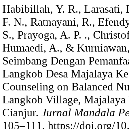
Habibillah, Y. R., Larasati, 
F. N., Ratnayani, R., Efendy
S., Prayoga, A. P. ., Christo
Humaedi, A., & Kurniawan, 
Seimbang Dengan Pemanfa
Langkob Desa Majalaya Ke
Counseling on Balanced Nu
Langkob Village, Majalaya V
Cianjur.
Jurnal Mandala P
105–111. https://doi.org/1