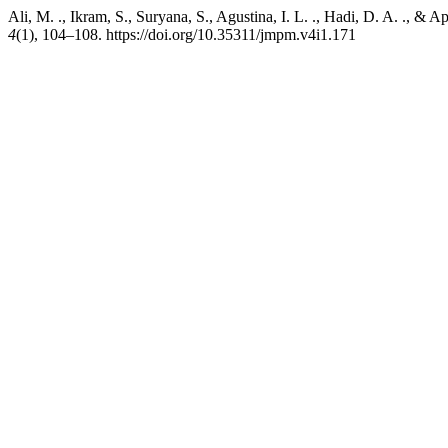
Ali, M. ., Ikram, S., Suryana, S., Agustina, I. L. ., Hadi, D. A. .,
4
(1), 104–108. https://doi.org/10.35311/jmpm.v4i1.171